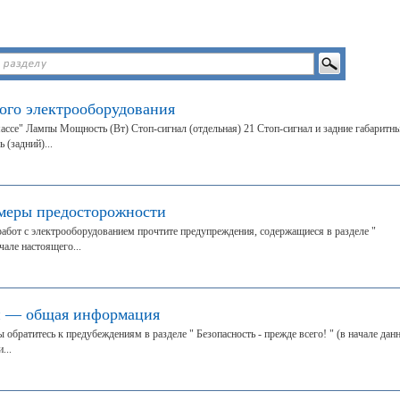
ого электрооборудования
массе" Лампы Мощность (Вт) Стоп-сигнал (отдельная) 21 Стоп-сигнал и задние габаритн
(задний)...
меры предосторожности
бот с электрооборудованием прочтите предупреждения, содержащиеся в разделе "
чале настоящего...
й — общая информация
обратитесь к предубеждениям в разделе " Безопасность - прежде всего! " (в начале дан
...