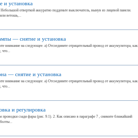
 и установка
 Небольшой отверткой аккуратно подденьте выключатель, вынув из лицевой панели.
ли ветошь,...
ампы — снятие и установка
ите внимание на следующее. а) Отсоедините отрицательный провод от аккумулятора, как
 что...
на — снятие и установка
ите внимание на следующее. а) Отсоедините отрицательный провод от аккумулятора, как
 что...
овка и регулировка
 проводки сзади фары (рис. 9.1). 2. Как описано в параграфе 7 , снимите ближайший
болты...