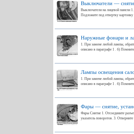
Выключатели — снятие
Выключатели на лицевой панели 1.
Подложите под отвертку картонку и
Наружные фонари и л
1. При замене любой лампы, обрат
описано в параграфе 1 . б) Помните,
Лампы освещения сало
1. При замене любой лампы, обрат
описано в параграфе 1 . б) Помните,
Фары — снятие, устан
Фары Снятие 1. Отсоедините разъем
указатель поворотов. 3. Отверните 