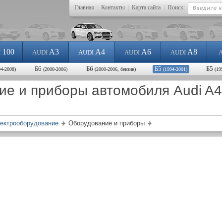
Главная
|
Контакты
|
Карта сайта
|
Поиск:
100
A3
A4
A6
A8
I
AUDI
AUDI
AUDI
AUDI
Б6
Б6
Б5
Б5
04-2008)
(2000-2006)
(2000-2006, бензин)
(1994-2001)
(19
ие и приборы автомобиля Audi A4
ектрооборудование
Оборудование и приборы