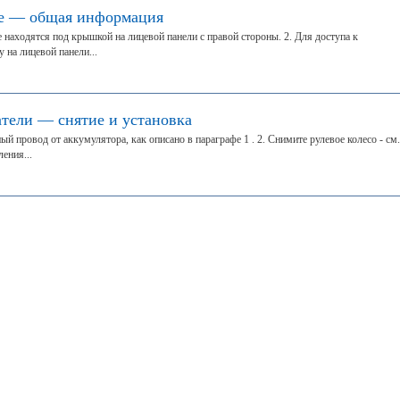
ле — общая информация
 находятся под крышкой на лицевой панели с правой стороны. 2. Для доступа к
 на лицевой панели...
тели — снятие и установка
ый провод от аккумулятора, как описано в параграфе 1 . 2. Снимите рулевое колесо - см.
ления...