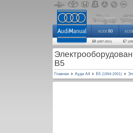
80
AUDI
AUD
Б8
Б7
(2007-2015)
(20
Электрооборудован
B5
Главная
Ауди A4
Б5
Эл
(1994-2001)