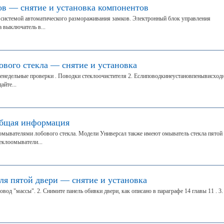
ов — снятие и установка компонентов
 системой автоматического размораживания замков. Электронный блок управления
 выключатель в...
ового стекла — снятие и установка
енедельные проверки . Поводки стеклоочистителя 2. Еслиповодкинеустановпенывисход
айте...
бщая информация
омывателями лобового стекла. Модели Универсал также имеют омыватель стекла пятой
еклоомыватели...
ля пятой двери — снятие и установка
овод "массы". 2. Снимите панель обивки двери, как описано в параграфе 14 главы 11 . 3.