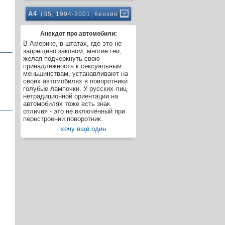
A4
(B5, 1994-2001, бензин)
Анекдот про автомобили:
В Америке, в штатах, где это не
запрещено законом, многие геи,
желая подчеркнуть свою
принадлежность к сексуальным
меньшинствам, устанавливают на
своих автомобилях в поворотники
голубые лампочки. У русских лиц
нетрадиционной ориентации на
автомобилях тоже есть знак
отличия - это не включённый при
перестроении поворотник.
хочу ещё один