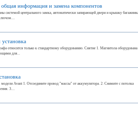
 общая информация и замена компонентов
ны системой центрального замка, автоматически запирающей двери и крышку багажника
лючом....
 установка
рафа относится только к стандартному оборудованию. Снятие 1. Магнитола оборудована
ющими для...
становка
 модели Avant 1. Отсоедините провод "массы" от аккумулятора. 2. Снимите с потолка
ния. 3....