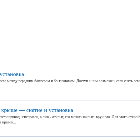
установка
лева между передним бампером и брызговиком. Доступ к ним возможен, если снять лев
 крыше — снятие и установка
ектропривод неисправен, а люк - открыт, его можно закрыть вручную. Для этого открой
 правой...