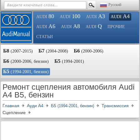
Русский
80
100
A3
A4
AUDI
AUDI
AUDI
AUDI
A6
A8
Q
AUDI
AUDI
AUDI
ПРОЧИЕ
СТАТЬИ
Б8
Б7
Б6
(2007-2015)
(2004-2008)
(2000-2006)
Б6
Б5
(2000-2006, бензин)
(1994-2001)
Б5
(1994-2001, бензин)
Ремонт сцепления автомобиля Audi
A4 B5, бензин
Главная
Ауди A4
Б5
Трансмиссия
(1994-2001, бензин)
Сцепление