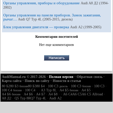
Органы управления, приборы и оборудование
Audi A8 Д2 (1994-
2002)
Органы управления на панели приборов. Замок зажигания,
рычаг…
Audi Q7 Typ 4L (2005-2015, дизель)
Блок управления двигателя — проверка
Audi А2 (1999-2005)
Комментарии посетителей
Нет еще комментариев
AudiManual.ru © 2017-2026
·
Полная версия
·
Обратная связь
·
Карта сайта
·
Поиск по сайту
·
Новости и статьи
80 Б2
80 Б3
80 Б3
80 Б4
·
100 С3
·
100 С3
·
100 С3
·
бензин
дизель
бензин
100 С4
·
100 С4
· ·
A3 Typ 8L
·
A4 Б5
·
A4 Б5
·
бензин
бензин
A4 Б6
·
A4 Б6
·
A4 Б7
·
A4 Б8
· ·
A6 С4
A6 С5
A6 С5 Allroad
·
бензин
A8 Д2
·
Q5 Typ 8R
Q7 Typ 4L
·
Audi А2