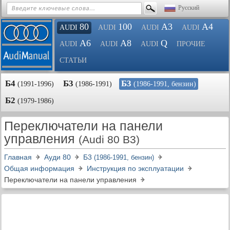
Русский
80
100
A3
A4
AUDI
AUDI
AUDI
AUDI
A6
A8
Q
AUDI
AUDI
AUDI
ПРОЧИЕ
СТАТЬИ
Б4
Б3
Б3
(1991-1996)
(1986-1991)
(1986-1991, бензин)
Б2
(1979-1986)
Переключатели на панели
управления
(Audi 80 B3)
Главная
Ауди 80
Б3
(1986-1991, бензин)
Общая информация
Инструкция по эксплуатации
Переключатели на панели управления