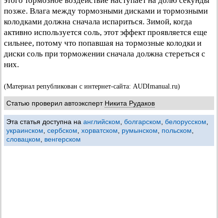
этого тормозное воздействие наступает на долю секунды
позже. Влага между тормозными дисками и тормозными
колодками должна сначала испариться. Зимой, когда
активно используется соль, этот эффект проявляется еще
сильнее, потому что попавшая на тормозные колодки и
диски соль при торможении сначала должна стереться с
них.
(Материал републикован с интернет-сайта: AUDImanual.ru)
Статью проверил автоэксперт
Никита Рудаков
Эта статья доступна на
английском
,
болгарском
,
белорусском
,
украинском
,
сербском
,
хорватском
,
румынском
,
польском
,
словацком
,
венгерском