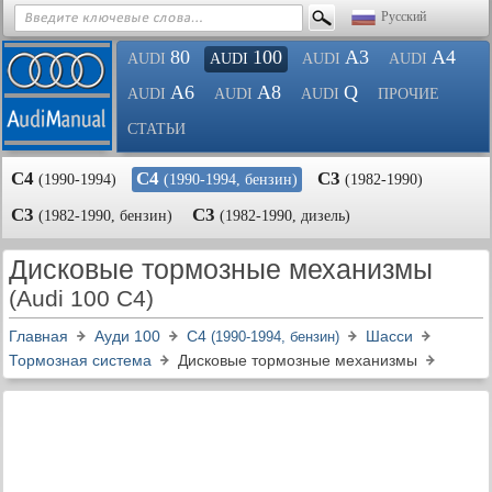
Русский
80
100
A3
A4
AUDI
AUDI
AUDI
AUDI
A6
A8
Q
AUDI
AUDI
AUDI
ПРОЧИЕ
СТАТЬИ
С4
С4
С3
(1990-1994)
(1990-1994, бензин)
(1982-1990)
С3
С3
(1982-1990, бензин)
(1982-1990, дизель)
Дисковые тормозные механизмы
(Audi 100 C4)
Главная
Ауди 100
С4
Шасси
(1990-1994, бензин)
Тормозная система
Дисковые тормозные механизмы