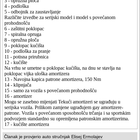
3 - opružna ploča
4 - podloška
5 - odbojnik za zaustavljanje
Različite izvedbe za serijski model i model s povećanom
prohodnošću
6 - zaštitni poklopac
7 - spiralna opruga
8 - opružna ploča
9 - poklopac kućišta
10 - podloška za pranje
11 - potisna prirubnica
12 - kućište
Na vrhu se umetne u poklopac kućišta, na dnu se stavlja na
poklopac vijka uloška amortizera
13 - Navojna kapica patrone amortizera, 150 Nm
14 - klipnjača
15 - samo za vozila s povećanom prohodnošću
16 - amortizer
Mogu se zasebno mijenjati Tekući amortizeri se ugrađuju u
serijska vozila. Prilikom zamjene ugrađujem gay amortizere-
patrone. Vozila s povećanom sposobnošću trčanja i sa sportskim
podvozjem standardno su opremljena patronskim amortizerima.
17 - kućište amortizera
Članak je provjerio auto stručnjak
Elisej Ermolajev