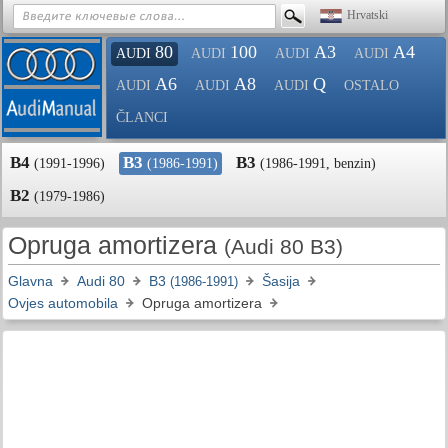
Hrvatski
80
100
A3
A4
AUDI
AUDI
AUDI
AUDI
A6
A8
Q
AUDI
AUDI
AUDI
OSTALO
ČLANCI
B4
B3
B3
(1991-1996)
(1986-1991)
(1986-1991, benzin)
B2
(1979-1986)
Opruga amortizera
(Audi 80 B3)
Glavna
Audi 80
B3
Šasija
(1986-1991)
Ovjes automobila
Opruga amortizera