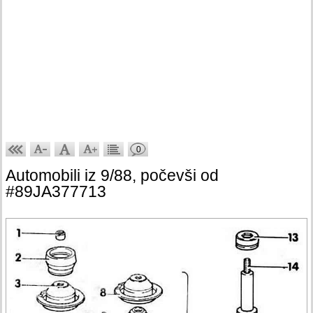
0
Automobili iz 9/88, počevši od
#89JA377713