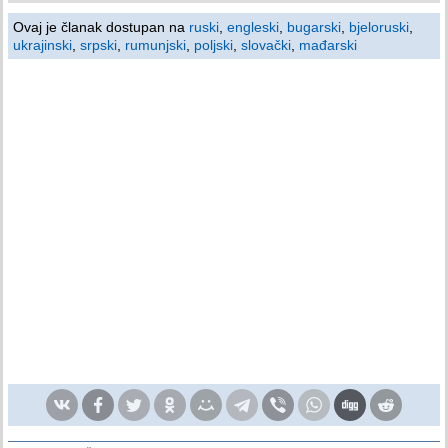
Ovaj je članak dostupan na
ruski
,
engleski
,
bugarski
,
bjeloruski
,
ukrajinski
,
srpski
,
rumunjski
,
poljski
,
slovački
,
mađarski