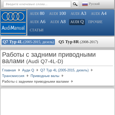
Русский
80
100
A3
A4
AUDI
AUDI
AUDI
AUDI
A6
A8
Q
AUDI
AUDI
AUDI
ПРОЧИЕ
СТАТЬИ
Q7 Typ 4L
Q5 Typ 8R
(2005-2015, дизель)
(2008-2017)
Работы с задними приводными
валами
(Audi Q7-4L-D)
Главная
Ауди Q
Q7 Typ 4L
(2005-2015, дизель)
Трансмиссия
Приводные валы
Работы с задними приводными валами