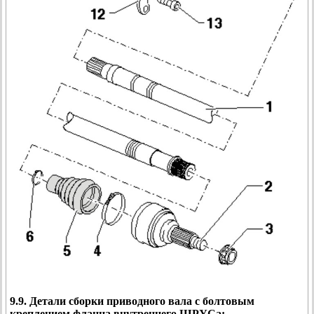
9.9. Детали сборки приводного вала с болтовым
креплением фланца внутреннего ШРУСа: