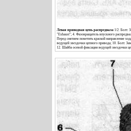
Левая приводная цепь распредвала
1/2. Болт. 
"Exhaust"; 4. Фазовращатель впускного распредвал
Перед снятием пометить краской направление хода;
ведущей звездочки цепного привода; 10. Болт. Зам
12. Шайба осевой фиксации ведущей звездочки цеп