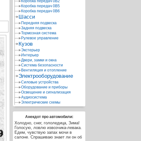
Коробка передач 0В2
Коробка передач 0В5
Коробка передач 0В6
Шасси
Передняя подвеска
Задняя подвеска
Тормозная система
Рулевое управление
Кузов
Экстерьер
Интерьер
Двери, замки и окна
Система безопасности
Вентиляция и отопление
Электрооборудование
Силовые устройства
Оборудование и приборы
Освещение и сигнализация
Аудиосистема
Электрические схемы
Анекдот про автомобили:
Холодно, снег, гололедица, Зима!
Голосую, ловлю извозчика-левака.
Едем, чувствую запах мочи в
салоне. Спрашиваю знает ли он об