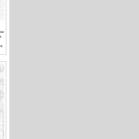
вка
в.
а;