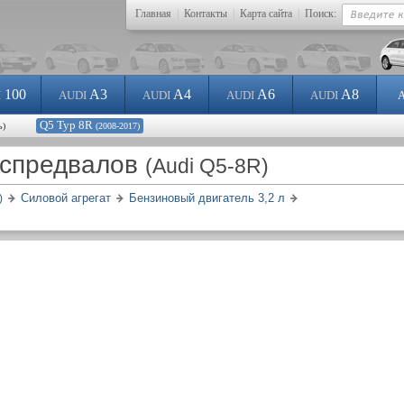
Главная
|
Контакты
|
Карта сайта
|
Поиск:
100
A3
A4
A6
A8
I
AUDI
AUDI
AUDI
AUDI
Q5 Typ 8R
ь)
(2008-2017)
аспредвалов
(Audi Q5-8R)
Силовой агрегат
Бензиновый двигатель 3,2 л
)