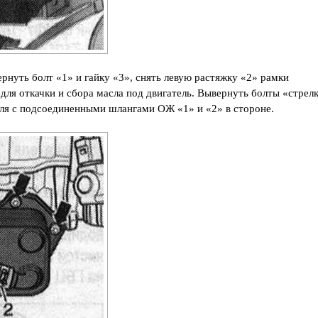
рнуть болт «1» и гайку «3», снять левую растяжку «2» рамки
для откачки и сбора масла под двигатель. Вывернуть болты «стрел
еля с подсоединенными шлангами ОЖ «1» и «2» в стороне.