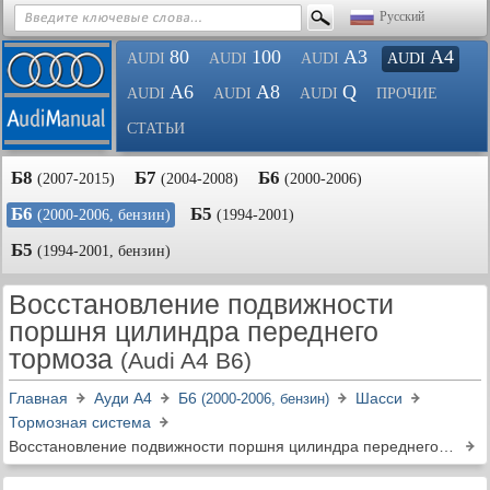
Русский
80
100
A3
A4
AUDI
AUDI
AUDI
AUDI
A6
A8
Q
AUDI
AUDI
AUDI
ПРОЧИЕ
СТАТЬИ
Б8
Б7
Б6
(2007-2015)
(2004-2008)
(2000-2006)
Б6
Б5
(2000-2006, бензин)
(1994-2001)
Б5
(1994-2001, бензин)
Восстановление подвижности
поршня цилиндра переднего
тормоза
(Audi A4 B6)
Главная
Ауди A4
Б6
Шасси
(2000-2006, бензин)
Тормозная система
Восстановление подвижности поршня цилиндра переднего тормоза