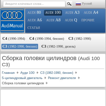
Русский
80
100
A3
A4
AUDI
AUDI
AUDI
AUDI
A6
A8
Q
AUDI
AUDI
AUDI
ПРОЧИЕ
СТАТЬИ
С4
С4
С3
(1990-1994)
(1990-1994, бензин)
(1982-1990)
С3
С3
(1982-1990, бензин)
(1982-1990, дизель)
Сборка головки цилиндров
(Audi 100
C3)
Главная
Ауди 100
С3
(1982-1990, бензин)
5-цилиндровый двигатель
Ремонт двигателя
Сборка головки цилиндров