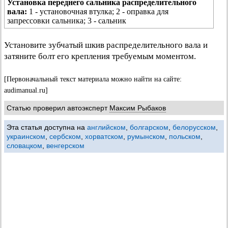
Установка переднего сальника распределительного
вала:
1 - установочная втулка; 2 - оправка для
запрессовки сальника; 3 - сальник
Установите зубчатый шкив распределительного вала и
затяните болт его крепления требуемым моментом.
[Первоначальный текст материала можно найти на сайте:
audimanual.ru]
Статью проверил автоэксперт
Максим Рыбаков
Эта статья доступна на
английском
,
болгарском
,
белорусском
,
украинском
,
сербском
,
хорватском
,
румынском
,
польском
,
словацком
,
венгерском