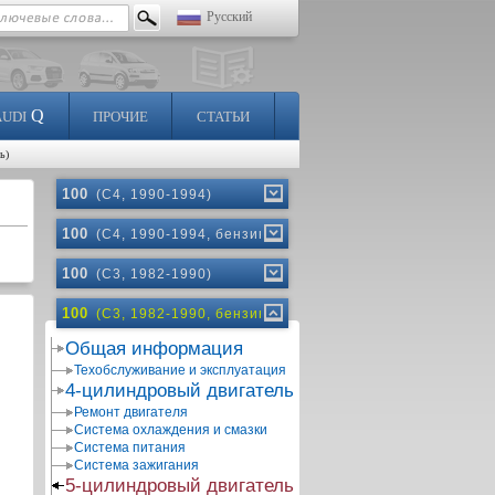
Русский
Q
AUDI
ПРОЧИЕ
СТАТЬИ
ь)
100
(C4, 1990-1994)
100
(C4, 1990-1994, бензин)
100
(C3, 1982-1990)
100
(C3, 1982-1990, бензин)
Общая информация
Техобслуживание и эксплуатация
4-цилиндровый двигатель
Ремонт двигателя
Система охлаждения и смазки
Система питания
Система зажигания
5-цилиндровый двигатель