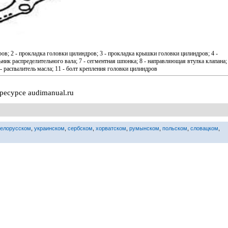
ров; 2 - прокладка головки цилиндров; 3 - прокладка крышки головки цилиндров; 4 -
ьник распределительного вала; 7 - сегментная шпонка; 8 - направляющая втулка клапана; 
- распылитель масла; 11 - болт крепления головки цилиндров
ресурсе audimanual.ru
белорусском
,
украинском
,
сербском
,
хорватском
,
румынском
,
польском
,
словацком
,