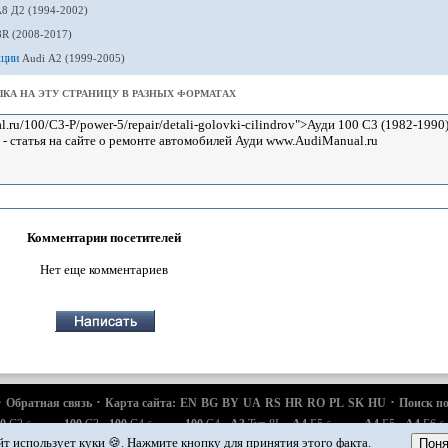
A8 Д2 (1994-2002)
8R (2008-2017)
кции
Audi А2 (1999-2005)
КА НА ЭТУ СТРАНИЦУ В РАЗНЫХ ФОРМАТАХ
Комментарии посетителей
Нет еще комментариев
·
·
·
Обратная связь
Карта сайта:
EN
BG
BY
UA
RS
HR
RO
PL
SK
HU
Поиск по
·
·
·
·
·
·
·
0
С3
100
С3
100
С4
100
С4
A3
Typ 8L
A4
Б5
A4
Б5
A4
Б6
бензин
бензин
бензин
б
·
·
·
·
Q7 Typ 4L
Audi
А2
Автомобильные новости
Устройство и ремонт авто
Продлеваем
йт использует куки 🍪. Нажмите кнопку для принятия этого факта.
Поня