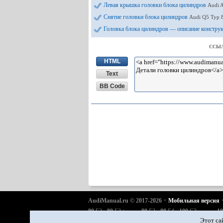
Левая крышка головки блока цилиндров
Audi 
Снятие головки блока цилиндров
Audi Q5 Typ 
Головка блока цилиндров — описание констру
ССЫЛ
HTML
Text
BB Code
·
AudiManual.ru © 2017-2026
Мобильная версия
·
·
·
·
·
80
Б2
80
Б3
80
Б3
80
Б4
100
С3
10
бензин
дизель
·
·
·
·
·
A6
С4
A6
С5
A6
С5 Allroad
A8
Д2
Q5 Typ 8R
Этот са