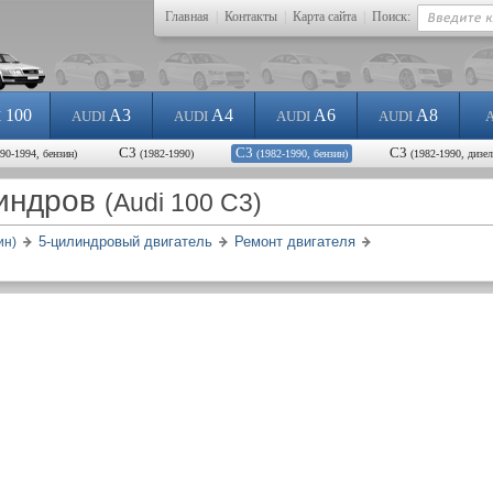
Главная
|
Контакты
|
Карта сайта
|
Поиск:
100
A3
A4
A6
A8
I
AUDI
AUDI
AUDI
AUDI
С3
С3
С3
990-1994, бензин)
(1982-1990)
(1982-1990, бензин)
(1982-1990, дизел
линдров
(Audi 100 C3)
5-цилиндровый двигатель
Ремонт двигателя
ин)