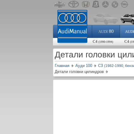
80
AUDI
AUD
С4
С4
(1990-1994)
(1
Детали головки ци
Главная
Ауди 100
С3
(1982-1990, бенз
Детали головки цилиндров