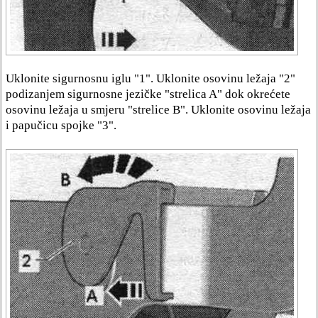
Uklonite sigurnosnu iglu "1". Uklonite osovinu ležaja "2"
podizanjem sigurnosne jezičke "strelica A" dok okrećete
osovinu ležaja u smjeru "strelice B". Uklonite osovinu ležaja
i papučicu spojke "3".