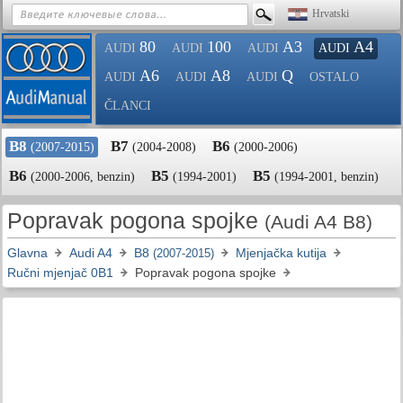
Hrvatski
80
100
A3
A4
AUDI
AUDI
AUDI
AUDI
A6
A8
Q
AUDI
AUDI
AUDI
OSTALO
ČLANCI
B8
B7
B6
(2007-2015)
(2004-2008)
(2000-2006)
B6
B5
B5
(2000-2006, benzin)
(1994-2001)
(1994-2001, benzin)
Popravak pogona spojke
(Audi A4 B8)
Glavna
Audi A4
B8
Mjenjačka kutija
(2007-2015)
Ručni mjenjač 0B1
Popravak pogona spojke