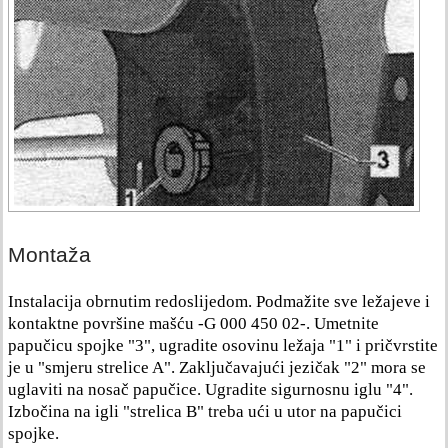
Montaža
Instalacija obrnutim redoslijedom. Podmažite sve ležajeve i
kontaktne površine mašću -G 000 450 02-. Umetnite
papučicu spojke "3", ugradite osovinu ležaja "1" i pričvrstite
je u "smjeru strelice A". Zaključavajući jezičak "2" mora se
uglaviti na nosač papučice. Ugradite sigurnosnu iglu "4".
Izbočina na igli "strelica B" treba ući u utor na papučici
spojke.