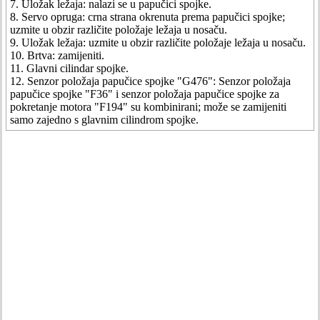
7. Uložak ležaja: nalazi se u papučici spojke.
8. Servo opruga: crna strana okrenuta prema papučici spojke;
uzmite u obzir različite položaje ležaja u nosaču.
9. Uložak ležaja: uzmite u obzir različite položaje ležaja u nosaču.
10. Brtva: zamijeniti.
11. Glavni cilindar spojke.
12. Senzor položaja papučice spojke "G476": Senzor položaja
papučice spojke "F36" i senzor položaja papučice spojke za
pokretanje motora "F194" su kombinirani; može se zamijeniti
samo zajedno s glavnim cilindrom spojke.