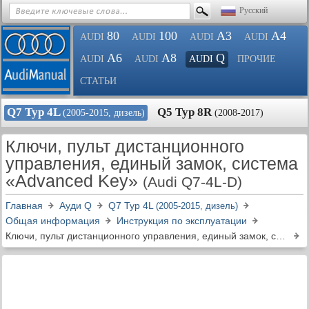
Русский
80
100
A3
A4
AUDI
AUDI
AUDI
AUDI
A6
A8
Q
AUDI
AUDI
AUDI
ПРОЧИЕ
СТАТЬИ
Q7 Typ 4L
Q5 Typ 8R
(2005-2015, дизель)
(2008-2017)
Ключи, пульт дистанционного
управления, единый замок, система
«Advanced Key»
(Audi Q7-4L-D)
Главная
Ауди Q
Q7 Typ 4L
(2005-2015, дизель)
Общая информация
Инструкция по эксплуатации
Ключи, пульт дистанционного управления, единый замок, система «Advanced Key»