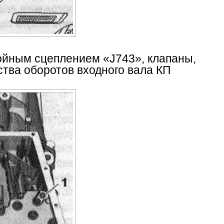
войным сцеплением «J743», клапаны,
ства оборотов входного вала КП