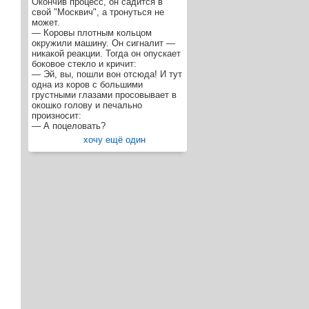
Окончив процесс, он садится в
свой "Москвич", а тронуться не
может.
— Коровы плотным кольцом
окружили машину. Он сигналит —
никакой реакции. Тогда он опускает
боковое стекло и кричит:
— Эй, вы, пошли вон отсюда! И тут
одна из коров с большими
грустными глазами просовывает в
окошко голову и печально
произносит:
— А поцеловать?
хочу ещё один