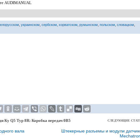
сайте AUDIMANUAL
белорусском
,
украинском
,
сербском
,
хорватском
,
румынском
,
польском
,
словацком
,
ди Ку Q5 Typ 8R: Коробка передач 0В5
СЛЕДУЮЩИЕ СТАТ
одного вала
Штекерные разъемы и модули датчик
Mechatron