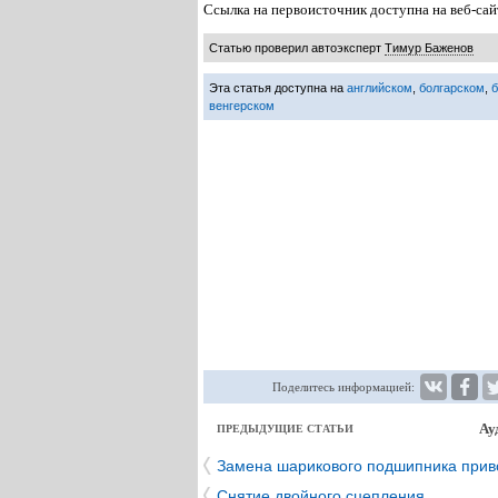
Ссылка на первоисточник доступна на веб-
Статью проверил автоэксперт
Тимур Баженов
Эта статья доступна на
английском
,
болгарском
,
венгерском
Поделитесь информацией:
Ау
ПРЕДЫДУЩИЕ СТАТЬИ
Замена шарикового подшипника прив
Снятие двойного сцепления