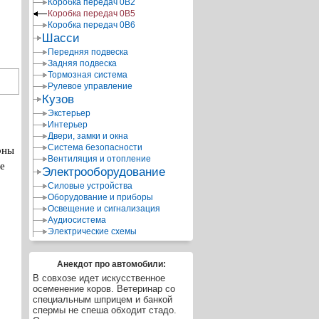
Коробка передач 0В2
Коробка передач 0В5
Коробка передач 0В6
Шасси
Передняя подвеска
Задняя подвеска
Тормозная система
Рулевое управление
Кузов
Экстерьер
Интерьер
Двери, замки и окна
Система безопасности
оны
Вентиляция и отопление
е
Электрооборудование
Силовые устройства
Оборудование и приборы
Освещение и сигнализация
Аудиосистема
Электрические схемы
Анекдот про автомобили:
В совхозе идет искусственное
осеменение коров. Ветеринар со
специальным шприцем и банкой
спермы не спеша обходит стадо.