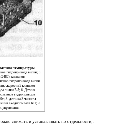
 датчике температуры
анов гидропривода вилки; 3.
 «G487» клапанов
апанов гидропривода вилки
чик скорости 3 клапанов
а вилки 7-5; 6. Датчик
 клапанов гидропривода
9»; 8. датчика 3 частоты
ения входного вала КП; 9.
ок управления
ожно снимать и устанавливать по отдельности,.