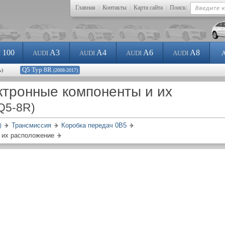
Главная
|
Контакты
|
Карта сайта
|
Поиск:
100
A3
A4
A6
A8
I
AUDI
AUDI
AUDI
AUDI
Q5 Typ 8R
ь)
(2008-2017)
ктронные компоненты и их
 Q5-8R)
Трансмиссия
Коробка передач 0В5
)
 их расположение