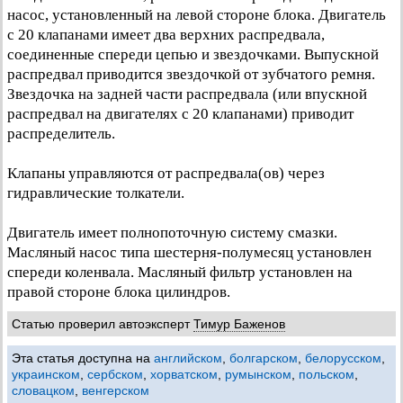
насос, установленный на левой стороне блока. Двигатель
с 20 клапанами имеет два верхних распредвала,
соединенные спереди цепью и звездочками. Выпускной
распредвал приводится звездочкой от зубчатого ремня.
Звездочка на задней части распредвала (или впускной
распредвал на двигателях с 20 клапанами) приводит
распределитель.
Клапаны управляются от распредвала(ов) через
гидравлические толкатели.
Двигатель имеет полнопоточную систему смазки.
Масляный насос типа шестерня-полумесяц установлен
спереди коленвала. Масляный фильтр установлен на
правой стороне блока цилиндров.
Статью проверил автоэксперт
Тимур Баженов
Эта статья доступна на
английском
,
болгарском
,
белорусском
,
украинском
,
сербском
,
хорватском
,
румынском
,
польском
,
словацком
,
венгерском