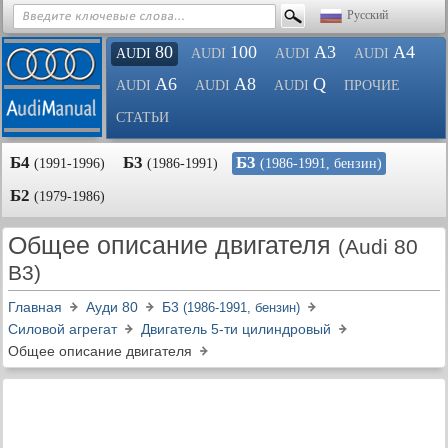
Русский
80
100
A3
A4
AUDI
AUDI
AUDI
AUDI
A6
A8
Q
AUDI
AUDI
AUDI
ПРОЧИЕ
СТАТЬИ
Б4
Б3
Б3
(1991-1996)
(1986-1991)
(1986-1991, бензин)
Б2
(1979-1986)
Общее описание двигателя
(Audi 80
B3)
Главная
Ауди 80
Б3
(1986-1991, бензин)
Силовой агрегат
Двигатель 5-ти цилиндровый
Общее описание двигателя