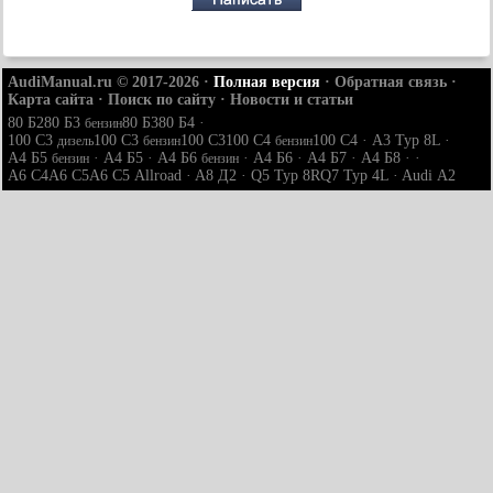
AudiManual.ru © 2017-2026
·
Полная версия
·
Обратная связь
·
Карта сайта
·
Поиск по сайту
·
Новости и статьи
80 Б2
80 Б3
80 Б3
80 Б4
·
бензин
100 С3
100 С3
100 С3
100 С4
100 С4
·
A3 Typ 8L
·
дизель
бензин
бензин
A4 Б5
·
A4 Б5
·
A4 Б6
·
A4 Б6
·
A4 Б7
·
A4 Б8
· ·
бензин
бензин
A6 С4
A6 С5
A6 С5 Allroad
·
A8 Д2
·
Q5 Typ 8R
Q7 Typ 4L
·
Audi А2