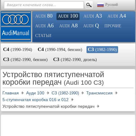
Русский
80
100
A3
A4
AUDI
AUDI
AUDI
AUDI
A6
A8
Q
AUDI
AUDI
AUDI
ПРОЧИЕ
СТАТЬИ
С4
С4
С3
(1990-1994)
(1990-1994, бензин)
(1982-1990)
С3
С3
(1982-1990, бензин)
(1982-1990, дизель)
Устройство пятиступенчатой
коробки передач
(Audi 100 C3)
Главная
Ауди 100
С3
Трансмиссия
(1982-1990)
5-ступенчатая коробка 016 и 012
Устройство пятиступенчатой коробки передач