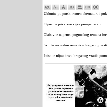
0
Uklonite pogonski remen alternatora i pok
Otpustite pričvrsne vijke pumpe za vodu.
Olabavite napetost pogonskog remena breg
Skinite razvodnu remenicu bregastog vrati
Istisnite uljnu brtvu bregastog vratila po