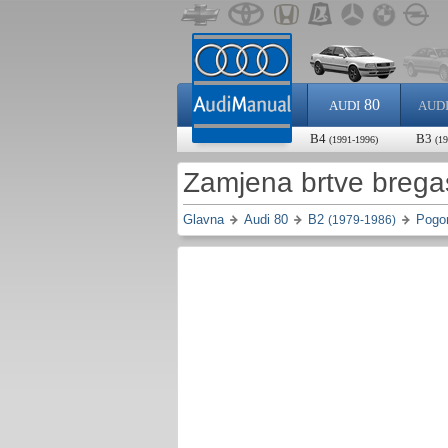
80
AUDI
AUD
B4
B3
(1991-1996)
(1
Zamjena brtve bregas
Glavna
Audi 80
B2
Pogon
(1979-1986)