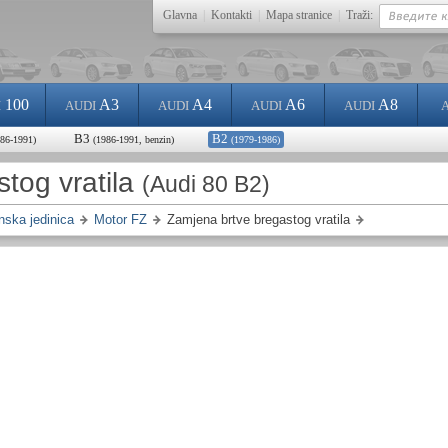
Glavna
|
Kontakti
|
Mapa stranice
|
Traži:
100
A3
A4
A6
A8
I
AUDI
AUDI
AUDI
AUDI
B3
B2
986-1991)
(1986-1991, benzin)
(1979-1986)
tog vratila
(Audi 80 B2)
ska jedinica
Motor FZ
Zamjena brtve bregastog vratila