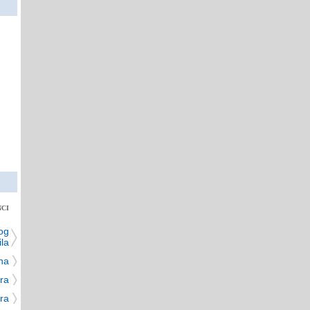
NCI
og
ila
na
dra
ra