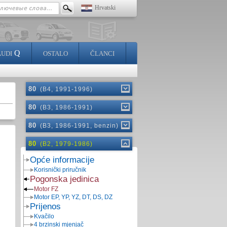
Hrvatski
Q
AUDI
OSTALO
ČLANCI
80
(B4, 1991-1996)
80
(B3, 1986-1991)
80
(B3, 1986-1991, benzin)
80
(B2, 1979-1986)
Opće informacije
Korisnički priručnik
Pogonska jedinica
Motor FZ
Motor EP, YP, YZ, DT, DS, DZ
Prijenos
Kvačilo
4 brzinski mjenjač