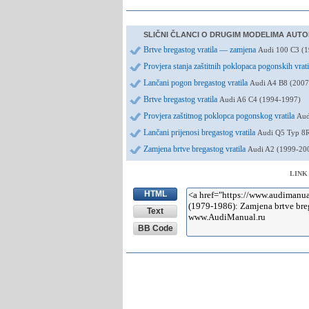
SLIČNI ČLANCI O DRUGIM MODELIMA AUTO
Brtve bregastog vratila — zamjena
Audi 100 C3 (1
Provjera stanja zaštitnih poklopaca pogonskih vrat
Lančani pogon bregastog vratila
Audi A4 B8 (2007
Brtve bregastog vratila
Audi A6 C4 (1994-1997)
Provjera zaštitnog poklopca pogonskog vratila
Aud
Lančani prijenosi bregastog vratila
Audi Q5 Typ 8
Zamjena brtve bregastog vratila
Audi A2 (1999-20
LINK
HTML
Text
BB Code