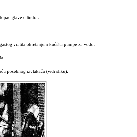
lopac glave cilindra.
astog vratila okretanjem kućišta pumpe za vodu.
la.
moću posebnog izvlakača (vidi sliku).