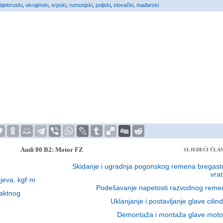
bjeloruski
,
ukrajinski
,
srpski
,
rumunjski
,
poljski
,
slovački
,
mađarski
Audi 80 B2: Motor FZ
SLJEDEĆI ČLA
Skidanje i ugradnja pogonskog remena bregast
vrat
jeva, kgf·m
Podešavanje napetosti razvodnog reme
taktnog
Uklanjanje i postavljanje glave cilin
Demontaža i montaža glave moto