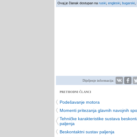
Ovaj je članak dostupan na
ruski
,
engleski
,
bugarski
,
Dijeljenje informacija:
PRETHODNI ČLANCI
Podešavanje motora
Momenti pritezanja glavnih navojnih spo
Tehničke karakteristike sustava beskon
paljenja
Beskontaktni sustav paljenja