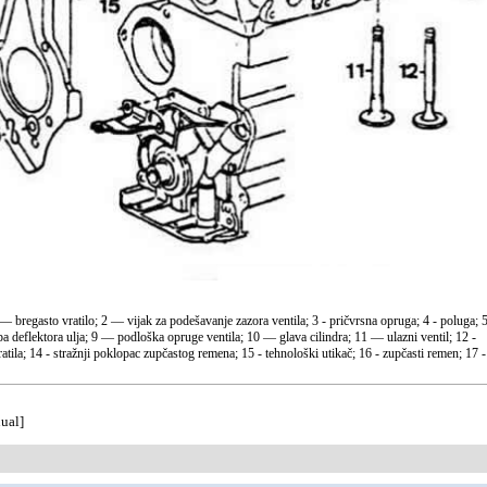
— bregasto vratilo; 2 — vijak za podešavanje zazora ventila; 3 - pričvrsna opruga; 4 - poluga; 5
pa deflektora ulja; 9 — podloška opruge ventila; 10 — glava cilindra; 11 — ulazni ventil; 12 -
tila; 14 - stražnji poklopac zupčastog remena; 15 - tehnološki utikač; 16 - zupčasti remen; 17 -
ual]