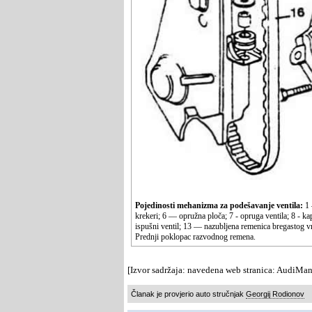
Pojedinosti mehanizma za podešavanje ventila:
1 
krekeri; 6 — opružna ploča; 7 - opruga ventila; 8 - ka
ispušni ventil; 13 — nazubljena remenica bregastog vra
Prednji poklopac razvodnog remena.
[Izvor sadržaja: navedena web stranica: AudiMan
Članak je provjerio auto stručnjak
Georgij Rodionov