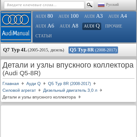
Русский
80
100
A3
A4
AUDI
AUDI
AUDI
AUDI
A6
A8
Q
AUDI
AUDI
AUDI
ПРОЧИЕ
СТАТЬИ
Q7 Typ 4L
Q5 Typ 8R
(2005-2015, дизель)
(2008-2017)
Детали и узлы впускного коллектора
(Audi Q5-8R)
Главная
Ауди Q
Q5 Typ 8R
(2008-2017)
Силовой агрегат
Дизельный двигатель 3,0 л
Детали и узлы впускного коллектора