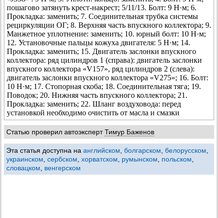
пошагово затянуть крест-накрест; 5/11/13. Болт: 9 Н·м; 6.
Прокладка: заменить; 7. Соединительная трубка системы
рециркуляции ОГ; 8. Верхняя часть впускного коллектора; 9.
Манжетное уплотнение: заменить; 10. юрный болт: 10 Н·м;
12. Установочные пальцы кожуха двигателя: 5 Н·м; 14.
Прокладка: заменить; 15. Двигатель заслонки впускного
коллектора: ряд цилиндров 1 (справа): двигатель заслонки
впускного коллектора «V157», ряд цилиндров 2 (слева):
двигатель заслонки впускного коллектора «V275»; 16. Болт:
10 Н·м; 17. Стопорная скоба; 18. Соединительная тяга; 19.
Поводок; 20. Нижняя часть впускного коллектора; 21.
Прокладка: заменить; 22. Шланг воздуховода: перед
установкой необходимо очистить от масла и смазки
Статью проверил автоэксперт
Тимур Баженов
Эта статья доступна на
английском
,
болгарском
,
белорусском
,
украинском
,
сербском
,
хорватском
,
румынском
,
польском
,
словацком
,
венгерском