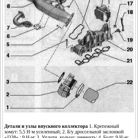
Детали и узлы впускного коллектора
1. Крепежный
хомут: 5,5 Н·м усиленный; 2. Б/у дроссельной заслонкой
«J338» : 9 Н·м; 3. Уплотн. кольцо: заменить; 4. Болт: 9 Н·м;