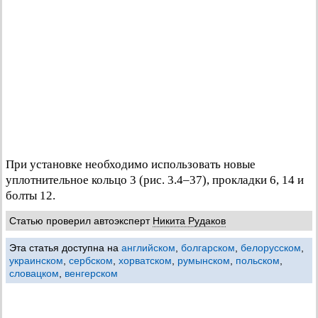
При установке необходимо использовать новые
уплотнительное кольцо 3 (рис. 3.4–37), прокладки 6, 14 и
болты 12.
Статью проверил автоэксперт
Никита Рудаков
Эта статья доступна на
английском
,
болгарском
,
белорусском
,
украинском
,
сербском
,
хорватском
,
румынском
,
польском
,
словацком
,
венгерском