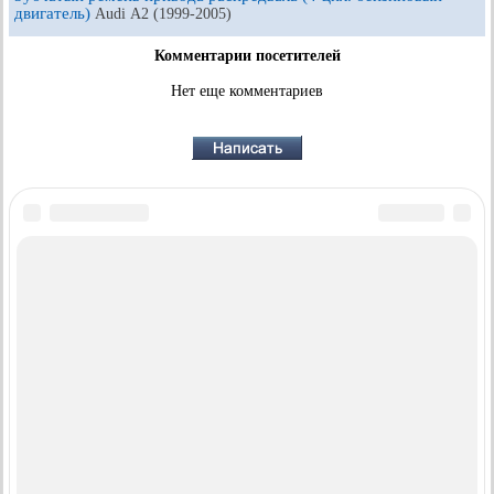
двигатель)
Audi А2 (1999-2005)
Комментарии посетителей
Нет еще комментариев
AudiManual.ru © 2017-2026
·
Полная версия
·
Обратная связь
·
Карта сайта
·
Поиск по сайту
·
Новости и статьи
80 Б2
·
80 Б3
·
80 Б3
·
80 Б4
· ·
100 С3
·
100 С3
·
бензин
дизель
бензин
100 С3
·
100 С4
·
100 С4
· ·
A3 Typ 8L
·
A4 Б5
·
A4 Б5
·
бензин
бензин
A4 Б6
·
A4 Б6
·
A4 Б7
·
A4 Б8
· ·
A6 С4
·
A6 С5
·
A6 С5 Allroad
бензин
· ·
A8 Д2
·
Q5 Typ 8R
·
Q7 Typ 4L
· ·
Audi А2