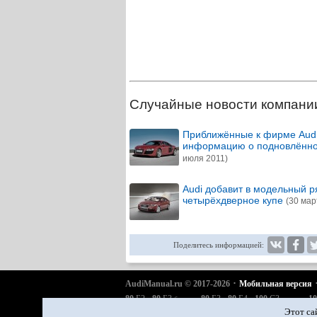
Случайные новости компани
Приближённые к фирме Aud
информацию о подновлённо
июля 2011)
Audi добавит в модельный р
четырёхдверное купе
(30 мар
Поделитесь информацией:
·
AudiManual.ru © 2017-2026
Мобильная версия
·
·
·
·
·
80
Б2
80
Б3
80
Б3
80
Б4
100
С3
10
бензин
дизель
·
·
·
·
·
A6
С4
A6
С5
A6
С5 Allroad
A8
Д2
Q5 Typ 8R
Этот са