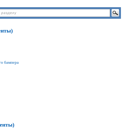
енты)
го бампера
менты)