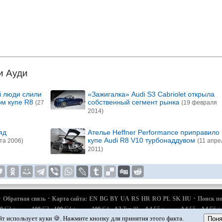
и Ауди
i люди слили
«Зажигалка» Audi S3 Cabriolet открыла
м купе R8
собственный сегмент рынка
(27
(19 февраля
2014)
яд
Ателье Heffner Performance приправило
купе Audi R8 V10 турбонаддувом
та 2006)
(11 апре
2011)
·
·
·
Обратная связь
Карта сайта:
EN
BG
BY
UA
RS
HR
RO
PL
SK
HU
Поиск по
·
·
·
·
·
·
·
0
С3
100
С3
100
С4
100
С4
A3
Typ 8L
A4
Б5
A4
Б5
A4
Б6
бензин
бензин
бензин
б
·
·
·
·
Q7 Typ 4L
Audi
А2
Автомобильные новости
Устройство и ремонт авто
Продлеваем
йт использует куки 🍪. Нажмите кнопку для принятия этого факта.
Поня