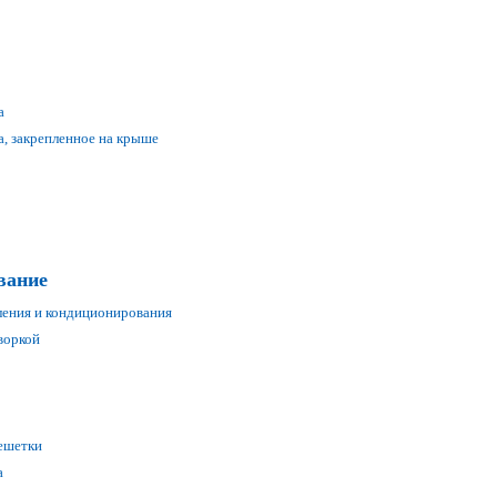
а
а, закрепленное на крыше
вание
ления и кондиционирования
воркой
ешетки
а