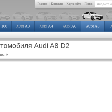
Главная
|
Контакты
|
Карта сайта
|
Поиск:
100
A3
A4
A6
A8
I
AUDI
AUDI
AUDI
AUDI
томобиля Audi A8 D2
зов