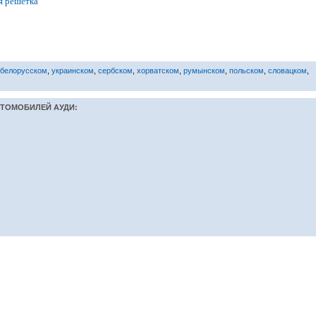
я решетка
белорусском
,
украинском
,
сербском
,
хорватском
,
румынском
,
польском
,
словацком
,
ВТОМОБИЛЕЙ АУДИ: