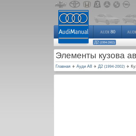
80
AUDI
AUD
Д2
(1994-2002)
Элементы кузова ав
Главная
Ауди A8
Д2
Ку
(1994-2002)