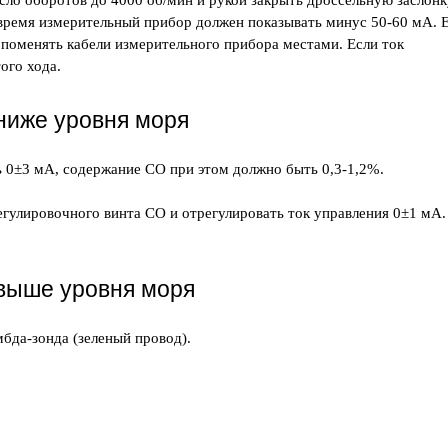
исло оборотов до 4000 об/мин и рукой закрыть дроссельную заслонк
 время измерительный прибор должен показывать минус 50-60 мА. 
 поменять кабели измерительного прибора местами. Если ток
ого хода.
ниже уровня моря
ь 0±3 мА, содержание CO при этом должно быть 0,3-1,2%.
егулировочного винта CO и отрегулировать ток управления 0±1 мА.
 выше уровня моря
бда-зонда (зеленый провод).