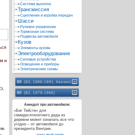
Система выхлопа
Трансмиссия
Сцепление и коробка передач
Шасси
Рулевое управление
Тормозная система
Подвеска автомобиля
Кузов
ься
Элементы кузова
Электрооборудование
Силовые устройства
м и
Освещение и приборы
Электрические схемы
80
(B3, 1986-1991, бензин)
О.
80
(B2, 1979-1986)
Анекдот про автомобили:
«Биг Тейсти» для
семидесятилетнего деда из
деревни может означать все что
угодно – от автомобиля до
ля.
президента Венгрии.
хочу ещё один