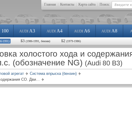
Главная
|
Контакты
|
Карта сайта
|
Поиск:
100
A3
A4
A6
A8
I
AUDI
AUDI
AUDI
AUDI
Б3
Б2
86-1991)
(1986-1991, бензин)
(1979-1986)
овка холостого хода и содержани
л.с. (обозначение NG)
(Audi 80 B3)
ловой агрегат
Система впрыска (бензин)
Проверка и регулировка холостого хода и содержания СО. Двигатель 136 л.с. (обозначение NG)