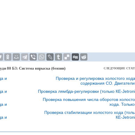
уди 80 Б3: Система впрыска (бензин)
СЛЕДУЮЩИЕ СТАТ
да и
Проверка и регулировка холостого хода
содержания СО. Двигател
да и
Проверка лямбда-регулировки (только КЕ-Jetroni
Проверка повышения числа оборотов холосто
да и
хода. Тольк
Проверка стабилизации холостого хода (толь
да и
КЕ-Jetron