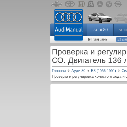
80
AUDI
AUD
Б4
Б3
(1991-1996)
(19
Проверка и регулир
СО. Двигатель 136 
Главная
Ауди 80
Б3
Си
(1986-1991)