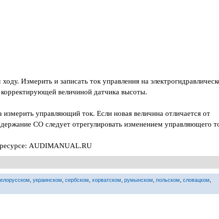
 ходу. Измерить и записать ток управления на электрогидравличес
ся корректирующей величиной датчика высоты.
а измерить управляющий ток. Если новая величина отличается от
одержание CO следует отрегулировать изменением управляющего т
на ресурсе: AUDIMANUAL.RU
белорусском
,
украинском
,
сербском
,
хорватском
,
румынском
,
польском
,
словацком
,