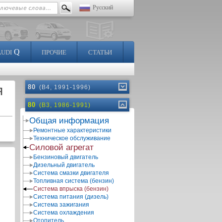
Русский
Q
AUDI
ПРОЧИЕ
СТАТЬИ
я
80
(B4, 1991-1996)
80
(B3, 1986-1991)
Общая информация
Ремонтные характеристики
Техническое обслуживание
Силовой агрегат
Бензиновый двигатель
Дизельный двигатель
Система смазки двигателя
Топливная система (бензин)
Система впрыска (бензин)
Система питания (дизель)
Система зажигания
Система охлаждения
Отопитель