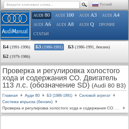
Русский
80
100
A3
A4
AUDI
AUDI
AUDI
AUDI
A6
A8
Q
AUDI
AUDI
AUDI
ПРОЧИЕ
СТАТЬИ
Б4
Б3
Б3
(1991-1996)
(1986-1991)
(1986-1991, бензин)
Б2
(1979-1986)
Проверка и регулировка холостого
хода и содержания СО. Двигатель
113 л.с. (обозначение SD)
(Audi 80 B3)
Главная
Ауди 80
Б3
Силовой агрегат
(1986-1991)
Система впрыска (бензин)
Проверка и регулировка холостого хода и содержания СО. Двигатель 113 л.с. (обозначение SD)