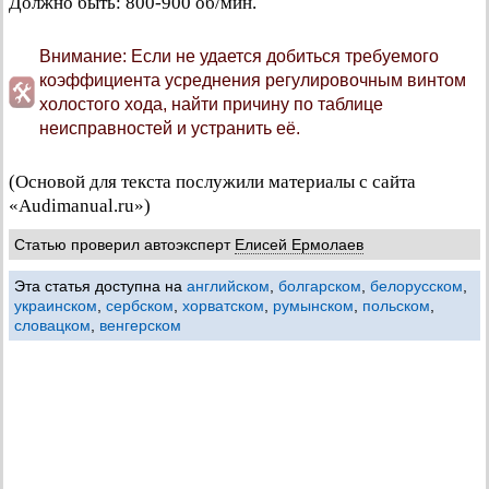
Должно быть: 800-900 об/мин.
Внимание: Если не удается добиться требуемого
коэффициента усреднения регулировочным винтом
холостого хода, найти причину по таблице
неисправностей и устранить её.
(Основой для текста послужили материалы с сайта
«Audimanual.ru»)
Статью проверил автоэксперт
Елисей Ермолаев
Эта статья доступна на
английском
,
болгарском
,
белорусском
,
украинском
,
сербском
,
хорватском
,
румынском
,
польском
,
словацком
,
венгерском