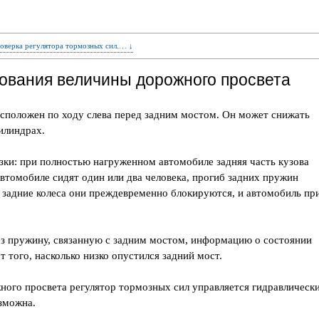
роверка регулятора тормозных сил.… ↓
ования величины дорожного просвета
асположен по ходу слева перед задним мостом. Он может снижать
илиндрах.
зки: при полностью нагруженном автомобиле задняя часть кузова
 автомобиле сидят один или два человека, прогиб задних пружин
а задние колеса они преждевременно блокируются, и автомобиль пр
.
ез пружину, связанную с задним мостом, информацию о состоянии
 того, насколько низко опустился задний мост.
ного просвета регулятор тормозных сил управляется гидравлически
зможна.