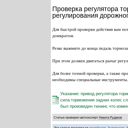
Проверка регулятора то
регулирования дорожног
Для быстрой проверки действия вам по
домкратом.
Резко выжмите до конца педаль тормоза
При этом должен двигаться рычаг регул
Для более точной проверки, а также пр
необходимы специальные инструменты.
Указание: привод регулятора тор
сила торможения задних колес сл
был произведен тюнинг, что изме
Статью проверил автоэксперт
Никита Рудаков
Эта статья доступна на
английском
,
болгарском
,