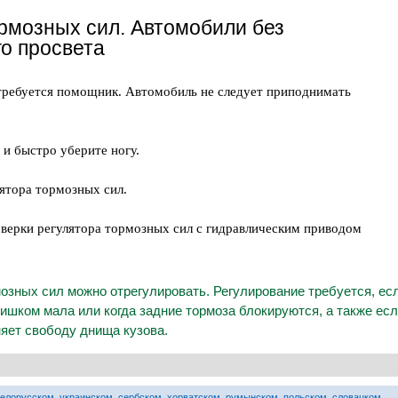
рмозных сил. Автомобили без
о просвета
требуется помощник. Автомобиль не следует приподнимать
 и быстро уберите ногу.
ятора тормозных сил.
оверки регулятора тормозных сил с гидравлическим приводом
мозных сил можно отрегулировать. Регулирование требуется, ес
ишком мала или когда задние тормоза блокируются, а также ес
няет свободу днища кузова.
белорусском
,
украинском
,
сербском
,
хорватском
,
румынском
,
польском
,
словацком
,