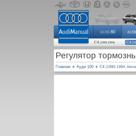
80
AUDI
AUD
С4
С4
(1990-1994)
(1
Регулятор тормозн
Главная
Ауди 100
С4
(1990-1994, бенз