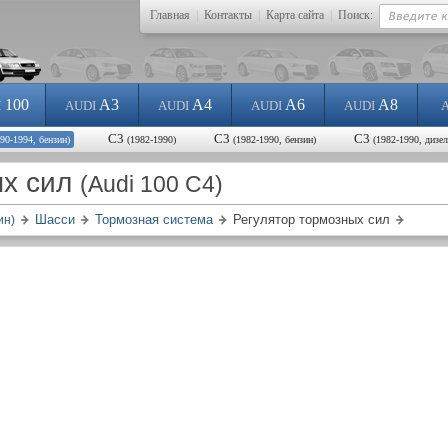
Главная
|
Контакты
|
Карта сайта
|
Поиск:
100
A3
A4
A6
A8
I
AUDI
AUDI
AUDI
AUDI
С3
С3
С3
990-1994, бензин)
(1982-1990)
(1982-1990, бензин)
(1982-1990, дизел
ых сил
(Audi 100 C4)
Шасси
Тормозная система
Регулятор тормозных сил
ин)