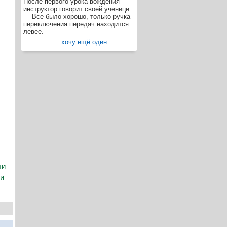
После первого урока вождения
инструктор говорит своей ученице:
— Все было хорошо, только ручка
переключения передач находится
левее.
хочу ещё один
ли
ли