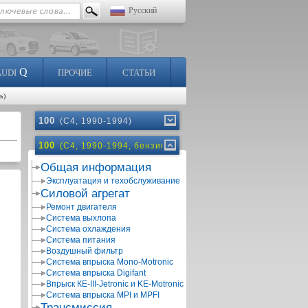
Русский
Q
AUDI
ПРОЧИЕ
СТАТЬИ
ь)
100
(C4, 1990-1994)
100
(C4, 1990-1994, бензин)
Общая информация
Эксплуатация и техобслуживание
Силовой агрегат
Ремонт двигателя
Система выхлопа
Система охлаждения
Система питания
Воздушный фильтр
Система впрыска Mono-Motronic
Система впрыска Digifant
Впрыск КЕ-III-Jetronic и KE-Motronic
Система впрыска MPI и MPFI
Трансмиссия