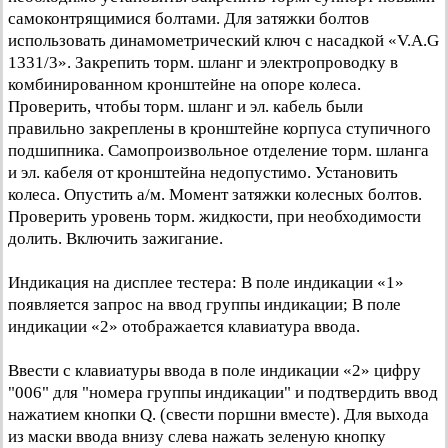
самоконтрящимися болтами. Для затяжки болтов
использовать динамометрический ключ с насадкой «V.A.G
1331/3». Закрепить торм. шланг и электропроводку в
комбинированном кронштейне на опоре колеса.
Проверить, чтобы торм. шланг и эл. кабель были
правильно закреплены в кронштейне корпуса ступичного
подшипника. Самопроизвольное отделение торм. шланга
и эл. кабеля от кронштейна недопустимо. Установить
колеса. Опустить а/м. Момент затяжки колесных болтов.
Проверить уровень торм. жидкости, при необходимости
долить. Включить зажигание.
Индикация на дисплее тестера: В поле индикации «1»
появляется запрос на ввод группы индикации; В поле
индикации «2» отображается клавиатура ввода.
Ввести с клавиатуры ввода в поле индикации «2» цифру
"006" для "номера группы индикации" и подтвердить ввод
нажатием кнопки Q. (свести поршни вместе). Для выхода
из маски ввода внизу слева нажать зеленую кнопку