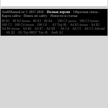
AudiManual.ru © 2017-2026
·
Полная версия
·
Обратная связь
·
Карта сайта
·
Поиск по сайту
·
Новости и статьи
80 Б2
·
80 Б3
·
80 Б3
·
80 Б4
· ·
100 С3
·
100 С3
·
бензин
дизель
бензин
100 С3
·
100 С4
·
100 С4
· ·
A3 Typ 8L
·
A4 Б5
·
A4 Б5
·
бензин
бензин
A4 Б6
·
A4 Б6
·
A4 Б7
·
A4 Б8
· ·
A6 С4
·
A6 С5
·
A6 С5 Allroad
бензин
· ·
A8 Д2
·
Q5 Typ 8R
Q7 Typ 4L
·
Audi А2