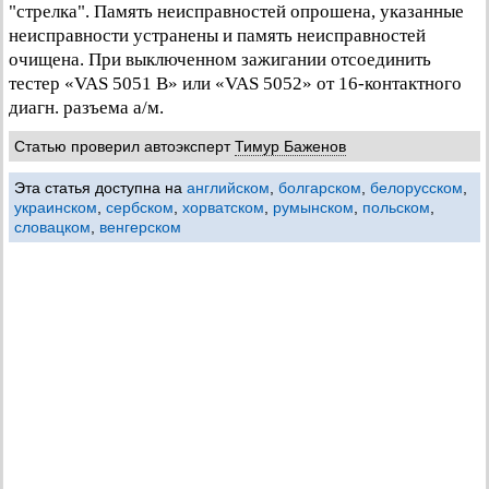
"стрелка". Память неисправностей опрошена, указанные
неисправности устранены и память неисправностей
очищена. При выключенном зажигании отсоединить
тестер «VAS 5051 В» или «VAS 5052» от 16-контактного
диагн. разъема а/м.
Статью проверил автоэксперт
Тимур Баженов
Эта статья доступна на
английском
,
болгарском
,
белорусском
,
украинском
,
сербском
,
хорватском
,
румынском
,
польском
,
словацком
,
венгерском