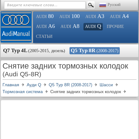
Русский
80
100
A3
A4
AUDI
AUDI
AUDI
AUDI
A6
A8
Q
AUDI
AUDI
AUDI
ПРОЧИЕ
СТАТЬИ
Q7 Typ 4L
Q5 Typ 8R
(2005-2015, дизель)
(2008-2017)
Снятие задних тормозных колодок
(Audi Q5-8R)
Главная
Ауди Q
Q5 Typ 8R
Шасси
(2008-2017)
Тормозная система
Снятие задних тормозных колодок