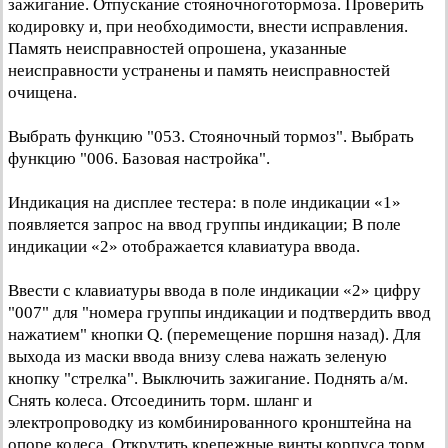
зажигание. Отпускание стояночноготормоза. Проверить
кодировку и, при необходимости, внести исправления.
Память неисправностей опрошена, указанные
неисправности устранены и память неисправностей
очищена.
Выбрать функцию "053. Стояночный тормоз". Выбрать
функцию "006. Базовая настройка".
Индикация на дисплее тестера: в поле индикации «1»
появляется запрос на ввод группы индикации; В поле
индикации «2» отображается клавиатура ввода.
Ввести с клавиатуры ввода в поле индикации «2» цифру
"007" для "номера группы индикации и подтвердить ввод
нажатием" кнопки Q. (перемещение поршня назад). Для
выхода из маски ввода внизу слева нажать зеленую
кнопку "стрелка". Выключить зажигание. Поднять а/м.
Снять колеса. Отсоединить торм. шланг и
электропроводку из комбинированного кронштейна на
опоре колеса. Открутить крепежные винты корпуса торм.