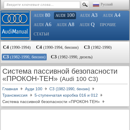
Русский
80
100
A3
A4
AUDI
AUDI
AUDI
AUDI
A6
A8
Q
AUDI
AUDI
AUDI
ПРОЧИЕ
СТАТЬИ
С4
С4
С3
(1990-1994)
(1990-1994, бензин)
(1982-1990)
С3
С3
(1982-1990, бензин)
(1982-1990, дизель)
Система пассивной безопасности
«ПРОКОН-ТЕН»
(Audi 100 C3)
Главная
Ауди 100
С3
(1982-1990, бензин)
Трансмиссия
5-ступенчатая коробка 016 и 012
Система пассивной безопасности «ПРОКОН-ТЕН»