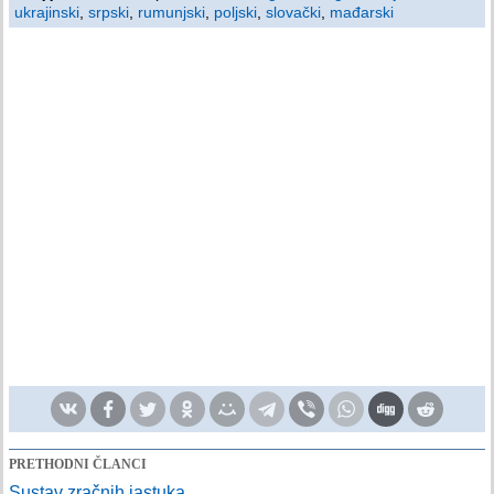
ukrajinski
,
srpski
,
rumunjski
,
poljski
,
slovački
,
mađarski
PRETHODNI ČLANCI
Sustav zračnih jastuka