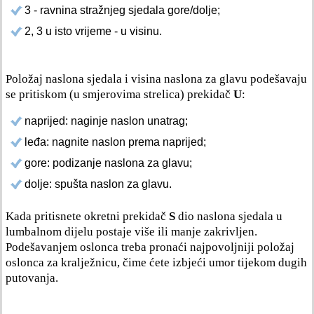
3 - ravnina stražnjeg sjedala gore/dolje;
2, 3 u isto vrijeme - u visinu.
Položaj naslona sjedala i visina naslona za glavu podešavaju
se pritiskom (u smjerovima strelica) prekidač
U
:
naprijed: naginje naslon unatrag;
leđa: nagnite naslon prema naprijed;
gore: podizanje naslona za glavu;
dolje: spušta naslon za glavu.
Kada pritisnete okretni prekidač
S
dio naslona sjedala u
lumbalnom dijelu postaje više ili manje zakrivljen.
Podešavanjem oslonca treba pronaći najpovoljniji položaj
oslonca za kralježnicu, čime ćete izbjeći umor tijekom dugih
putovanja.