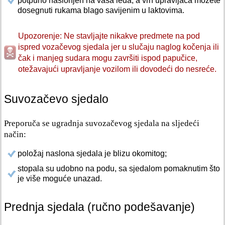
potpuno naslonjen na vaša leđa, a vrh upravljača možete
dosegnuti rukama blago savijenim u laktovima.
Upozorenje: Ne stavljajte nikakve predmete na pod
ispred vozačevog sjedala jer u slučaju naglog kočenja ili
čak i manjeg sudara mogu završiti ispod papučice,
otežavajući upravljanje vozilom ili dovodeći do nesreće.
Suvozačevo sjedalo
Preporuča se ugradnja suvozačevog sjedala na sljedeći
način:
položaj naslona sjedala je blizu okomitog;
stopala su udobno na podu, sa sjedalom pomaknutim što
je više moguće unazad.
Prednja sjedala (ručno podešavanje)