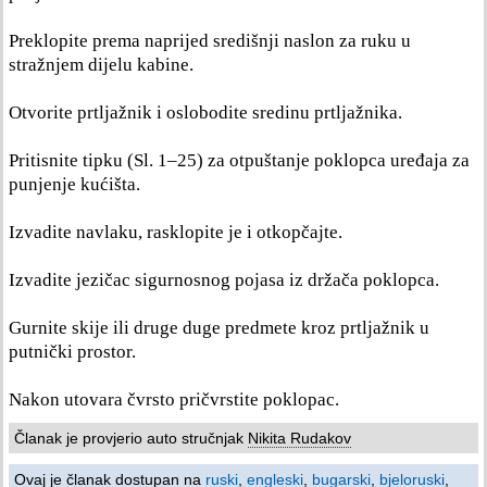
Preklopite prema naprijed središnji naslon za ruku u
stražnjem dijelu kabine.
Otvorite prtljažnik i oslobodite sredinu prtljažnika.
Pritisnite tipku (Sl. 1–25) za otpuštanje poklopca uređaja za
punjenje kućišta.
Izvadite navlaku, rasklopite je i otkopčajte.
Izvadite jezičac sigurnosnog pojasa iz držača poklopca.
Gurnite skije ili druge duge predmete kroz prtljažnik u
putnički prostor.
Nakon utovara čvrsto pričvrstite poklopac.
Članak je provjerio auto stručnjak
Nikita Rudakov
Ovaj je članak dostupan na
ruski
,
engleski
,
bugarski
,
bjeloruski
,