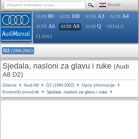
Hrvatski
80
100
A3
A4
AUDI
AUDI
AUDI
AUDI
A6
A8
Q
AUDI
AUDI
AUDI
OSTALO
ČLANCI
D2
(1994-2002)
Sjedala, nasloni za glavu i ruke
(Audi
A8 D2)
Glavna
Audi A8
D2
Opće informacije
(1994-2002)
Korisnički priručnik
Sjedala, nasloni za glavu i ruke