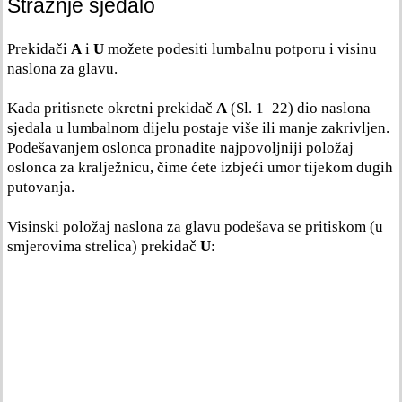
Stražnje sjedalo
Prekidači
A
i
U
možete podesiti lumbalnu potporu i visinu
naslona za glavu.
Kada pritisnete okretni prekidač
A
(Sl. 1–22) dio naslona
sjedala u lumbalnom dijelu postaje više ili manje zakrivljen.
Podešavanjem oslonca pronađite najpovoljniji položaj
oslonca za kralježnicu, čime ćete izbjeći umor tijekom dugih
putovanja.
Visinski položaj naslona za glavu podešava se pritiskom (u
smjerovima strelica) prekidač
U
: