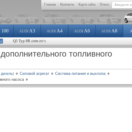
Главная
|
Контакты
|
Карта сайта
|
Поиск:
100
A3
A4
A6
A8
I
AUDI
AUDI
AUDI
AUDI
Q5 Typ 8R
ь)
(2008-2017)
 дополнительного топливного
Силовой агрегат
Система питания и выхлопа
 дизель)
ивного насоса