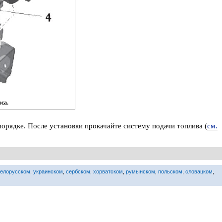
са.
порядке. После установки прокачайте систему подачи топлива (
см.
белорусском
,
украинском
,
сербском
,
хорватском
,
румынском
,
польском
,
словацком
,