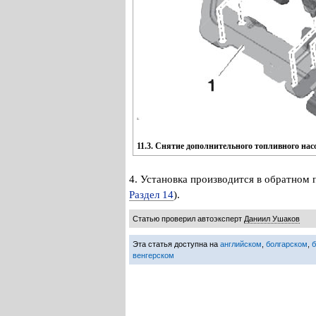
11.3. Снятие дополнительного топливного насо
4. Установка производится в обратном 
Раздел 14
).
Статью проверил автоэксперт
Даниил Ушаков
Эта статья доступна на
английском
,
болгарском
,
венгерском