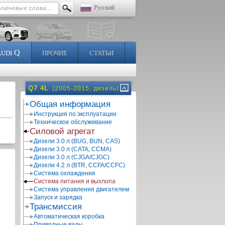
Русский
Q
AUDI
ПРОЧИЕ
СТАТЬИ
Q7 4L
(2005-2015, дизель)
Общая информация
Инструкция по эксплуатации
Техническое обслуживание
Силовой агрегат
Дизели 3.0 л (BUG, BUN, CAS)
Дизели 3.0 л (CATA, CCMA)
Дизели 3.0 л (CJGA/CJGC)
Дизели 4.2 л (BTR, CCFA/CCFC)
Система охлаждения
Система питания и выхлопа
Система управления двигателем
Запуск и зарядка
Трансмиссия
Автоматическая коробка
Приводные валы