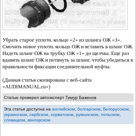
Убрать старое уплотн. кольцо «2» из шланга ОЖ «3».
Смочить новое уплотн. кольцо ОЖ и вставить в шланг ОЖ.
Надеть шланг ОЖ на трубку ОЖ «1» до щелчка. Еще раз
вдавить шланг ОЖ и потянуть за шланг, чтобы убедиться в
правильности фиксации соединительной муфты.
(Данная статья скопирована с веб-сайта
«AUDIMANUAL.ru»)
Статью проверил автоэксперт
Тимур Баженов
Эта статья доступна на
английском
,
болгарском
,
белорусском
,
украинском
,
сербском
,
хорватском
,
румынском
,
польском
,
словацком
,
венгерском