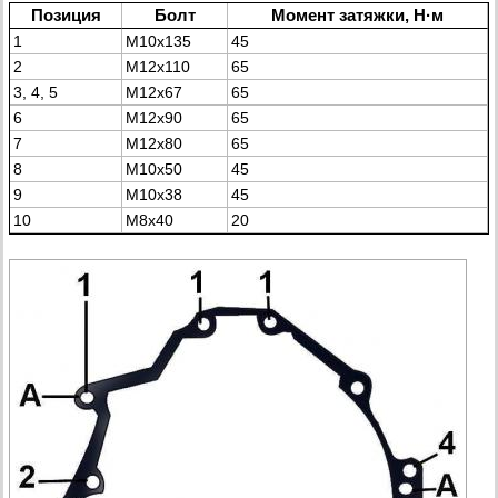
Позиция
Болт
Момент затяжки, Н·м
1
М10х135
45
2
М12х110
65
3, 4, 5
М12х67
65
6
М12х90
65
7
М12х80
65
8
М10х50
45
9
М10х38
45
10
М8х40
20