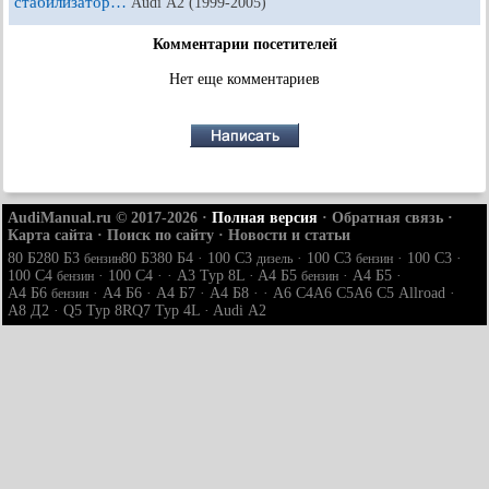
стабилизатор…
Audi А2 (1999-2005)
Комментарии посетителей
Нет еще комментариев
AudiManual.ru © 2017-2026
·
Полная версия
·
Обратная связь
·
Карта сайта
·
Поиск по сайту
·
Новости и статьи
80 Б2
80 Б3
80 Б3
80 Б4
·
100 С3
·
100 С3
·
100 С3
·
бензин
дизель
бензин
100 С4
·
100 С4
· ·
A3 Typ 8L
·
A4 Б5
·
A4 Б5
·
бензин
бензин
A4 Б6
·
A4 Б6
·
A4 Б7
·
A4 Б8
· ·
A6 С4
A6 С5
A6 С5 Allroad
·
бензин
A8 Д2
·
Q5 Typ 8R
Q7 Typ 4L
·
Audi А2