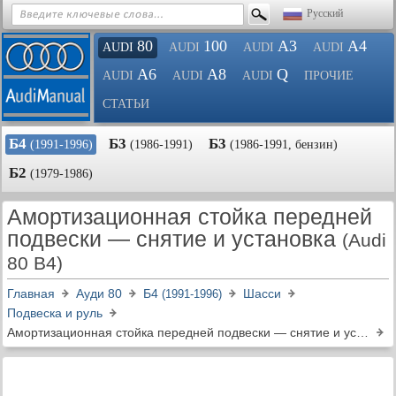
Русский
80
100
A3
A4
AUDI
AUDI
AUDI
AUDI
A6
A8
Q
AUDI
AUDI
AUDI
ПРОЧИЕ
СТАТЬИ
Б4
Б3
Б3
(1991-1996)
(1986-1991)
(1986-1991, бензин)
Б2
(1979-1986)
Амортизационная стойка передней
подвески — снятие и установка
(Audi
80 B4)
Главная
Ауди 80
Б4
Шасси
(1991-1996)
Подвеска и руль
Амортизационная стойка передней подвески — снятие и установка