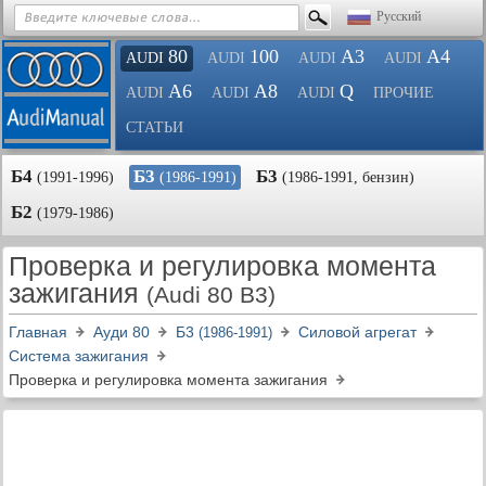
Русский
80
100
A3
A4
AUDI
AUDI
AUDI
AUDI
A6
A8
Q
AUDI
AUDI
AUDI
ПРОЧИЕ
СТАТЬИ
Б4
Б3
Б3
(1991-1996)
(1986-1991)
(1986-1991, бензин)
Б2
(1979-1986)
Проверка и регулировка момента
зажигания
(Audi 80 B3)
Главная
Ауди 80
Б3
Силовой агрегат
(1986-1991)
Система зажигания
Проверка и регулировка момента зажигания