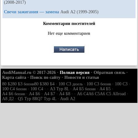
(2008-2017)
Свечи зажигания — замена
Audi А2 (1999-2005)
Комментарии посетителей
Нет еще комментариев
AudiManual.ru © 2017-2026
·
Полная версия
·
Обратная связь
·
Карта сайта
·
Поиск по сайту
·
Новости и статьи
80 Б2
80 Б3
80 Б3
80 Б4
·
100 С3
·
100 С3
·
100 С3
·
бензин
дизель
бензин
100 С4
·
100 С4
· ·
A3 Typ 8L
·
A4 Б5
·
A4 Б5
·
бензин
бензин
A4 Б6
·
A4 Б6
·
A4 Б7
·
A4 Б8
· ·
A6 С4
A6 С5
A6 С5 Allroad
·
бензин
A8 Д2
·
Q5 Typ 8R
Q7 Typ 4L
·
Audi А2