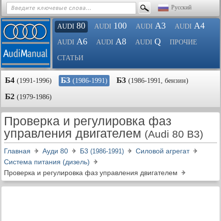
Русский
80
100
A3
A4
AUDI
AUDI
AUDI
AUDI
A6
A8
Q
AUDI
AUDI
AUDI
ПРОЧИЕ
СТАТЬИ
Б4
Б3
Б3
(1991-1996)
(1986-1991)
(1986-1991, бензин)
Б2
(1979-1986)
Проверка и регулировка фаз
управления двигателем
(Audi 80 B3)
Главная
Ауди 80
Б3
Силовой агрегат
(1986-1991)
Система питания (дизель)
Проверка и регулировка фаз управления двигателем