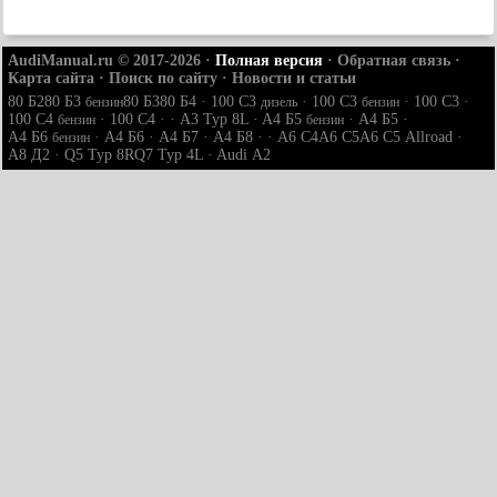
AudiManual.ru © 2017-2026
·
Полная версия
·
Обратная связь
·
Карта сайта
·
Поиск по сайту
·
Новости и статьи
80 Б2
80 Б3
80 Б3
80 Б4
·
100 С3
·
100 С3
·
100 С3
·
бензин
дизель
бензин
100 С4
·
100 С4
· ·
A3 Typ 8L
·
A4 Б5
·
A4 Б5
·
бензин
бензин
A4 Б6
·
A4 Б6
·
A4 Б7
·
A4 Б8
· ·
A6 С4
A6 С5
A6 С5 Allroad
·
бензин
A8 Д2
·
Q5 Typ 8R
Q7 Typ 4L
·
Audi А2