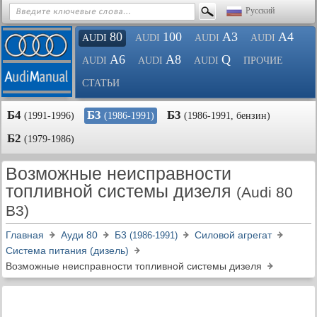
Русский
80
100
A3
A4
AUDI
AUDI
AUDI
AUDI
A6
A8
Q
AUDI
AUDI
AUDI
ПРОЧИЕ
СТАТЬИ
Б4
Б3
Б3
(1991-1996)
(1986-1991)
(1986-1991, бензин)
Б2
(1979-1986)
Возможные неисправности
топливной системы дизеля
(Audi 80
B3)
Главная
Ауди 80
Б3
Силовой агрегат
(1986-1991)
Система питания (дизель)
Возможные неисправности топливной системы дизеля