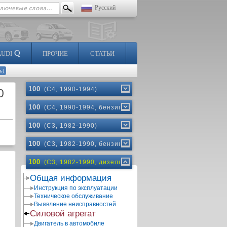
Русский
Q
AUDI
ПРОЧИЕ
СТАТЬИ
ь)
100
(C4, 1990-1994)
0
100
(C4, 1990-1994, бензин)
100
(C3, 1982-1990)
100
(C3, 1982-1990, бензин)
100
(C3, 1982-1990, дизель)
Общая информация
Инструкция по эксплуатации
Техническое обслуживание
Выявление неисправностей
Силовой агрегат
Двигатель в автомобиле