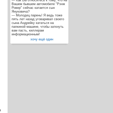
— Как Вы относитесь к тому, что на
Вашем бывшем автомобиле "Рэнж
Ровер" сейчас катается сын
Януковича?
— Молодец парень! Я ведь тоже
пять лет назад уговаривал своего
сына Андрейку кататься на
папкиной машине, чтобы заткнуть
вам пасть, киллерам
информационным!
хочу ещё один
и