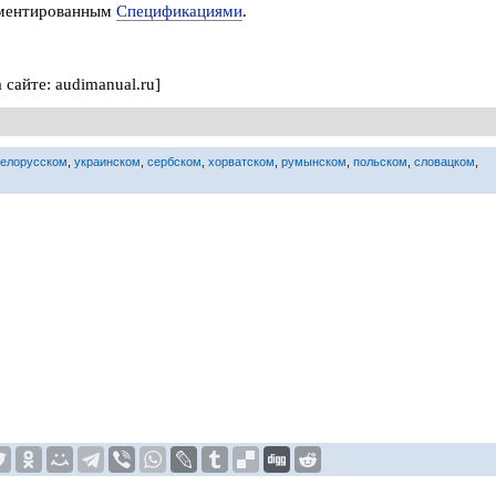
ламентированным
Спецификациями
.
сайте: audimanual.ru]
белорусском
,
украинском
,
сербском
,
хорватском
,
румынском
,
польском
,
словацком
,