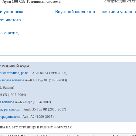
Ауди 100 С3: Топливная система
СЛЕДУЮЩИЕ СТАТ
и установка
Впускной коллектор — снятие и установ
ая частота
— снятие,
ОМОБИЛЕЙ АУДИ:
сечки топлива, реле…
Audi 80 Б4 (1991-1996)
а запаса топлива
Audi A3 Typ 8L (1996-2003)
1, бензин)
A6 С5 (1997-2004)
а топлива
Audi A8 Д2 (1994-2002)
ля, регулятор…
Audi Q5 Typ 8R (2008-2017)
тера двигателя
Audi А2 (1999-2005)
КА НА ЭТУ СТРАНИЦУ В РАЗНЫХ ФОРМАТАХ