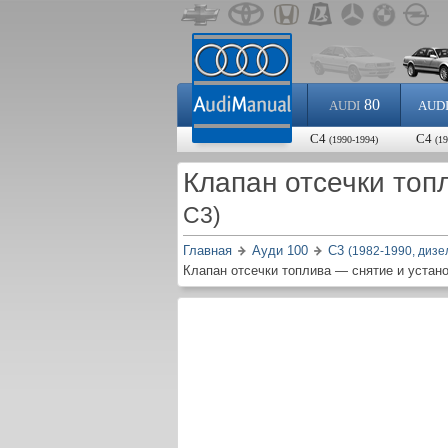
80
AUDI
AUD
С4
С4
(1990-1994)
(1
Клапан отсечки топ
C3)
Главная
Ауди 100
С3
(1982-1990, дизе
Клапан отсечки топлива — снятие и устан