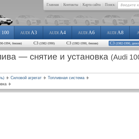
Главная
|
Контакты
|
Карта сайта
|
Поиск:
100
A3
A4
A6
A8
I
AUDI
AUDI
AUDI
AUDI
С3
С3
С3
990-1994, бензин)
(1982-1990)
(1982-1990, бензин)
(1982-1990, дизел
лива — снятие и установка
(Audi 10
Силовой агрегат
Топливная система
ль)
овка