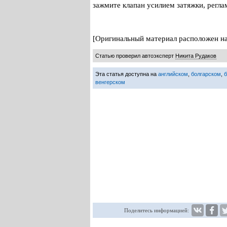
зажмите клапан усилием затяжки, рег
[Оригинальный материал расположен на 
Статью проверил автоэксперт
Никита Рудаков
Эта статья доступна на
английском
,
болгарском
,
венгерском
Поделитесь информацией: