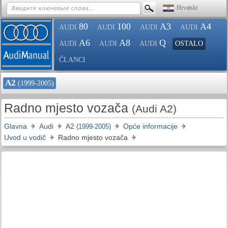
Hrvatski
80
100
A3
A4
AUDI
AUDI
AUDI
AUDI
A6
A8
Q
AUDI
AUDI
AUDI
OSTALO
ČLANCI
A2
(1999-2005)
Radno mjesto vozača
(Audi A2)
Glavna
Audi
A2
Opće informacije
(1999-2005)
Uvod u vodič
Radno mjesto vozača