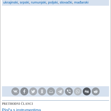
ukrajinski
,
srpski
,
rumunjski
,
poljski
,
slovački
,
mađarski
PRETHODNI ČLANCI
Ploča s instrumentima