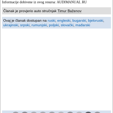
Informacije dobivene iz ovog resursa: AUDIMANUAL.RU
Članak je provjerio auto stručnjak
Timur Baženov
Ovaj je članak dostupan na
ruski
,
engleski
,
bugarski
,
bjeloruski
,
ukrajinski
,
srpski
,
rumunjski
,
poljski
,
slovački
,
mađarski