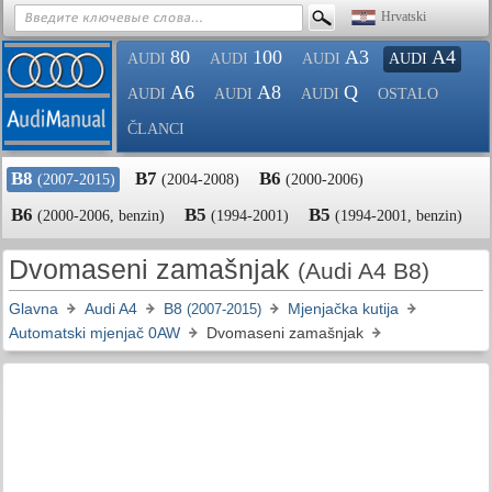
Hrvatski
80
100
A3
A4
AUDI
AUDI
AUDI
AUDI
A6
A8
Q
AUDI
AUDI
AUDI
OSTALO
ČLANCI
B8
B7
B6
(2007-2015)
(2004-2008)
(2000-2006)
B6
B5
B5
(2000-2006, benzin)
(1994-2001)
(1994-2001, benzin)
Dvomaseni zamašnjak
(Audi A4 B8)
Glavna
Audi A4
B8
Mjenjačka kutija
(2007-2015)
Automatski mjenjač 0AW
Dvomaseni zamašnjak