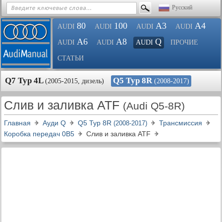
Русский
80
100
A3
A4
AUDI
AUDI
AUDI
AUDI
A6
A8
Q
AUDI
AUDI
AUDI
ПРОЧИЕ
СТАТЬИ
Q7 Typ 4L
Q5 Typ 8R
(2005-2015, дизель)
(2008-2017)
Слив и заливка ATF
(Audi Q5-8R)
Главная
Ауди Q
Q5 Typ 8R
Трансмиссия
(2008-2017)
Коробка передач 0В5
Слив и заливка ATF