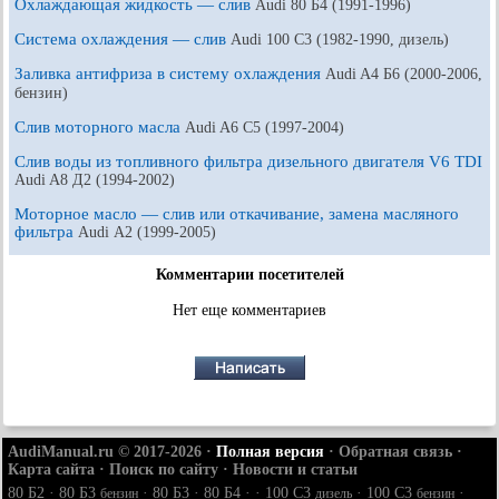
Охлаждающая жидкость — слив
Audi 80 Б4 (1991-1996)
Система охлаждения — слив
Audi 100 С3 (1982-1990, дизель)
Заливка антифриза в систему охлаждения
Audi A4 Б6 (2000-2006,
бензин)
Слив моторного масла
Audi A6 С5 (1997-2004)
Слив воды из топливного фильтра дизельного двигателя V6 TDI
Audi A8 Д2 (1994-2002)
Моторное масло — слив или откачивание, замена масляного
фильтра
Audi А2 (1999-2005)
Комментарии посетителей
Нет еще комментариев
AudiManual.ru © 2017-2026
·
Полная версия
·
Обратная связь
·
Карта сайта
·
Поиск по сайту
·
Новости и статьи
80 Б2
·
80 Б3
·
80 Б3
·
80 Б4
· ·
100 С3
·
100 С3
·
бензин
дизель
бензин