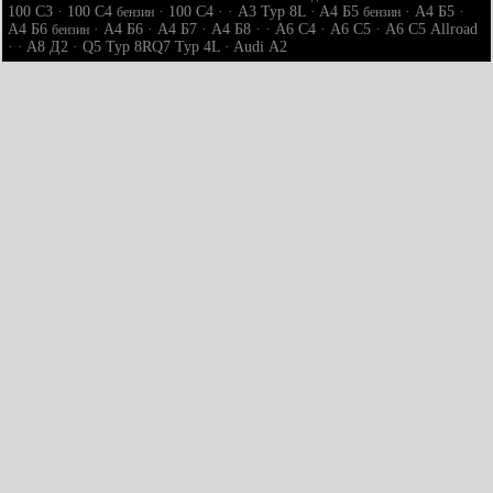
100 С3
·
100 С4
·
100 С4
· ·
A3 Typ 8L
·
A4 Б5
·
A4 Б5
·
бензин
бензин
A4 Б6
·
A4 Б6
·
A4 Б7
·
A4 Б8
· ·
A6 С4
·
A6 С5
·
A6 С5 Allroad
бензин
· ·
A8 Д2
·
Q5 Typ 8R
Q7 Typ 4L
·
Audi А2