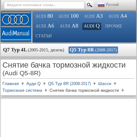
Русский
80
100
A3
A4
AUDI
AUDI
AUDI
AUDI
A6
A8
Q
AUDI
AUDI
AUDI
ПРОЧИЕ
СТАТЬИ
Q7 Typ 4L
Q5 Typ 8R
(2005-2015, дизель)
(2008-2017)
Снятие бачка тормозной жидкости
(Audi Q5-8R)
Главная
Ауди Q
Q5 Typ 8R
Шасси
(2008-2017)
Тормозная система
Снятие бачка тормозной жидкости