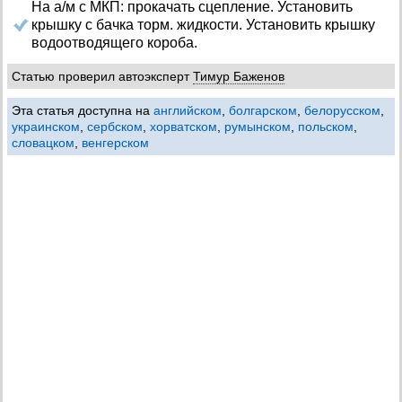
На а/м с МКП: прокачать сцепление. Установить
крышку с бачка торм. жидкости. Установить крышку
водоотводящего короба.
Статью проверил автоэксперт
Тимур Баженов
Эта статья доступна на
английском
,
болгарском
,
белорусском
,
украинском
,
сербском
,
хорватском
,
румынском
,
польском
,
словацком
,
венгерском