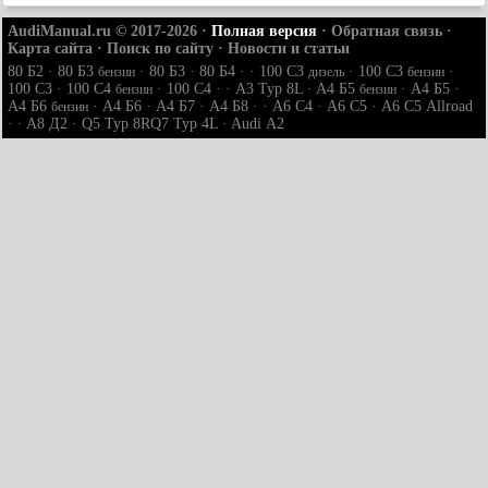
AudiManual.ru © 2017-2026
·
Полная версия
·
Обратная связь
·
Карта сайта
·
Поиск по сайту
·
Новости и статьи
80 Б2
·
80 Б3
·
80 Б3
·
80 Б4
· ·
100 С3
·
100 С3
·
бензин
дизель
бензин
100 С3
·
100 С4
·
100 С4
· ·
A3 Typ 8L
·
A4 Б5
·
A4 Б5
·
бензин
бензин
A4 Б6
·
A4 Б6
·
A4 Б7
·
A4 Б8
· ·
A6 С4
·
A6 С5
·
A6 С5 Allroad
бензин
· ·
A8 Д2
·
Q5 Typ 8R
Q7 Typ 4L
·
Audi А2