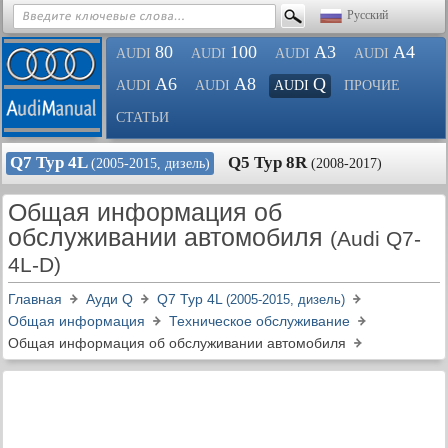
Русский
80
100
A3
A4
AUDI
AUDI
AUDI
AUDI
A6
A8
Q
AUDI
AUDI
AUDI
ПРОЧИЕ
СТАТЬИ
Q7 Typ 4L
Q5 Typ 8R
(2005-2015, дизель)
(2008-2017)
Общая информация об
обслуживании автомобиля
(Audi Q7-
4L-D)
Главная
Ауди Q
Q7 Typ 4L
(2005-2015, дизель)
Общая информация
Техническое обслуживание
Общая информация об обслуживании автомобиля