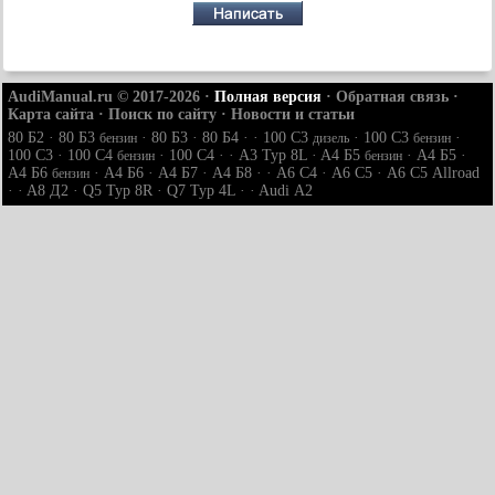
AudiManual.ru © 2017-2026
·
Полная версия
·
Обратная связь
·
Карта сайта
·
Поиск по сайту
·
Новости и статьи
80 Б2
·
80 Б3
·
80 Б3
·
80 Б4
· ·
100 С3
·
100 С3
·
бензин
дизель
бензин
100 С3
·
100 С4
·
100 С4
· ·
A3 Typ 8L
·
A4 Б5
·
A4 Б5
·
бензин
бензин
A4 Б6
·
A4 Б6
·
A4 Б7
·
A4 Б8
· ·
A6 С4
·
A6 С5
·
A6 С5 Allroad
бензин
· ·
A8 Д2
·
Q5 Typ 8R
·
Q7 Typ 4L
· ·
Audi А2