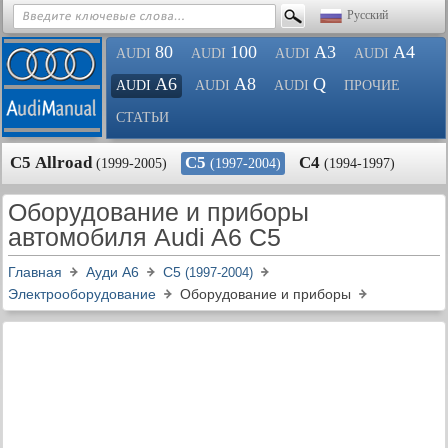
Русский
80
100
A3
A4
AUDI
AUDI
AUDI
AUDI
A6
A8
Q
AUDI
AUDI
AUDI
ПРОЧИЕ
СТАТЬИ
С5 Allroad
С5
С4
(1999-2005)
(1997-2004)
(1994-1997)
Оборудование и приборы
автомобиля Audi A6 C5
Главная
Ауди A6
С5
(1997-2004)
Электрооборудование
Оборудование и приборы