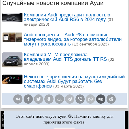
Случайные новости компании Ауди
Компания Audi представит полностью
электрический Audi RS6 в 2024 году
(31
января 2023)
Audi прощается с Audi R8 с помощью
тизерного видео, за которое автолюбители
могут проголосовать
(13 сентября 2023)
Компания MTM предложила
владельцам Audi TTS догнать TT RS
(02
апреля 2009)
Некоторые приложения на мультимедийный
системах Audi будут работать без
смартфонов
(03 марта 2023)
AudiManual.ru © 2017-2026
·
Полная версия
·
Обратная связь
·
Этот сайт использует куки 🍪. Нажмите кнопку для
Карта сайта
·
Поиск по сайту
·
Новости и статьи
принятия этого факта.
80 Б2
80 Б3
80 Б3
80 Б4
·
бензин