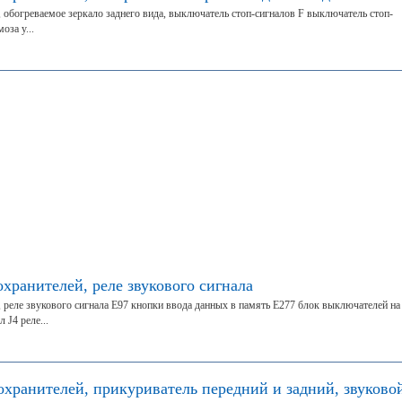
, обогреваемое зеркало заднего вида, выключатель стоп-сигналов F выключатель стоп-
оза у...
охранителей, реле звукового сигнала
, реле звукового сигнала Е97 кнопки ввода данных в память Е277 блок выключателей на
 J4 реле...
охранителей, прикуриватель передний и задний, звуково