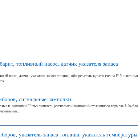
барит, топливный насос, датчик указателя запаса
вный насос, датчик указателя запаса топлива, обогреватель заднего стекла Е15 выключа
ок...
иборов, сигнальные лампочки
альные лампочки F9 выключатель (сигнальной лампочки) стояночного тормоза J104 бл
правления...
боров, указатель запаса топлива, указатель температуры