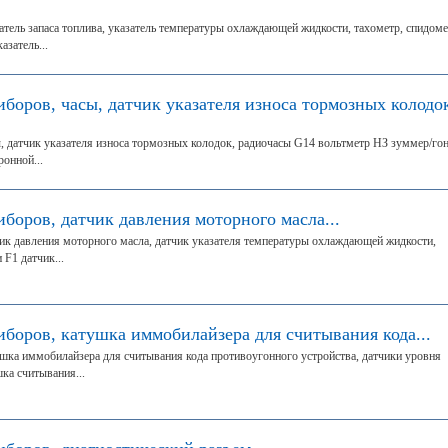
атель запаса топлива, указатель температуры охлаждающей жидкости, тахометр, спидом
азатель...
боров, часы, датчик указателя износа тормозных колодо
, датчик указателя износа тормозных колодок, радиочасы G14 вольтметр НЗ зуммер/го
онной...
боров, датчик давления моторного масла...
ик давления моторного масла, датчик указателя температуры охлаждающей жидкости,
F1 датчик...
боров, катушка иммобилайзера для считывания кода...
шка иммобилайзера для считывания кода противоугонного устройства, датчики уровня
ка считывания...