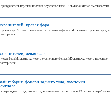
 прикуриватель передний и задний, звуковой сигнал Н2 звуковой сигнал высокого тона 
.
охранителей, правая фара
, правая фара М3 лампочка правого стояночного фонаря М7 лампочка правого переднег
повторителя...
охранителей, левая фара
, левая фара М1 лампочка левого стояночного фонаря М5 лампочка левого переднего
повторителя...
вый габарит, фонари заднего хода, лампочки
-сигнала
 фонари заднего хода, лампочки дополнительного стоп-сигнала F4 датчик фонарей задне
.