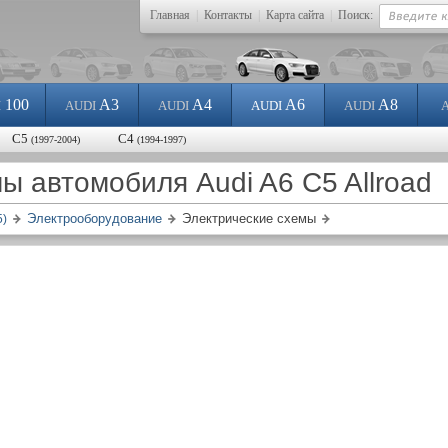
Главная
|
Контакты
|
Карта сайта
|
Поиск:
100
A3
A4
A6
A8
I
AUDI
AUDI
AUDI
AUDI
С5
С4
(1997-2004)
(1994-1997)
ы автомобиля Audi A6 C5 Allroad
Электрооборудование
Электрические схемы
5)