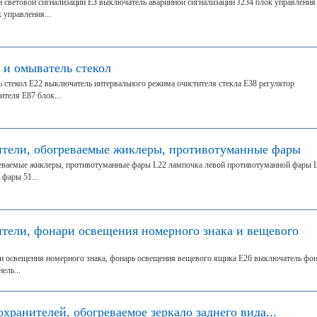
 световой сигнализации ЕЗ выключатель аварийной сигнализации J234 блок управления
 управления...
 и омыватель стекол
ь стекол Е22 выключатель интервального режима очистителя стекла Е38 регулятор
теля Е87 блок...
ители, обогреваемые жиклеры, противотуманные фары
реваемые жиклеры, противотуманные фары L22 лампочка левой противотуманной фары 
фары 51...
ители, фонари освещения номерного знака и вещевого
ри освещения номерного знака, фонарь освещения вещевого ящика Е26 выключатель фо
ель...
охранителей, обогреваемое зеркало заднего вида...