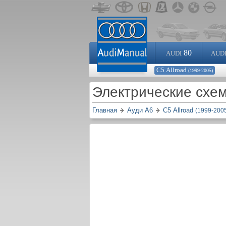
80
AUDI
AUD
С5 Allroad
(1999-2005)
Электрические схем
Главная
Ауди A6
С5 Allroad
(1999-200