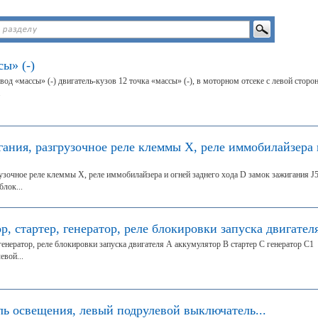
сы» (-)
вод «массы» (-) двигатель-кузов 12 точка «массы» (-), в моторном отсеке с левой сторо
.
гания, разгрузочное реле клеммы X, реле иммобилайзера 
рузочное реле клеммы X, реле иммобилайзера и огней заднего хода D замок зажигания J
лок...
р, стартер, генератор, реле блокировки запуска двигател
генератор, реле блокировки запуска двигателя А аккумулятор В стартер С генератор С1
евой...
ль освещения, левый подрулевой выключатель...