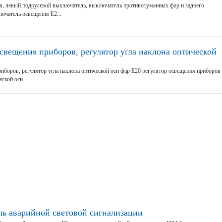
я, левый подрулевой выключатель, выключатель противотуманных фар и заднего
ючатель освещения Е2...
освещения приборов, регулятор угла наклона оптической
риборов, регулятор угла наклона оптической оси фар Е20 регулятор освещения приборов
ской оси...
ль аварийной световой сигнализации