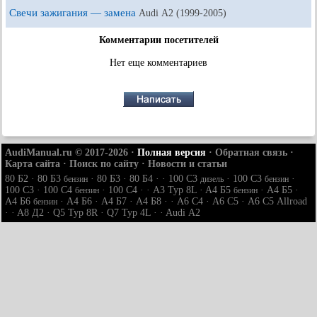
Свечи зажигания — замена
Audi А2 (1999-2005)
Комментарии посетителей
Нет еще комментариев
AudiManual.ru © 2017-2026
·
Полная версия
·
Обратная связь
·
Карта сайта
·
Поиск по сайту
·
Новости и статьи
80 Б2
·
80 Б3
·
80 Б3
·
80 Б4
· ·
100 С3
·
100 С3
·
бензин
дизель
бензин
100 С3
·
100 С4
·
100 С4
· ·
A3 Typ 8L
·
A4 Б5
·
A4 Б5
·
бензин
бензин
A4 Б6
·
A4 Б6
·
A4 Б7
·
A4 Б8
· ·
A6 С4
·
A6 С5
·
A6 С5 Allroad
бензин
· ·
A8 Д2
·
Q5 Typ 8R
·
Q7 Typ 4L
· ·
Audi А2