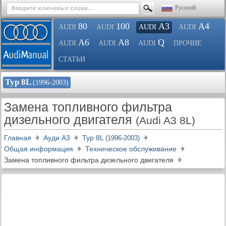
Русский
80
100
A3
A4
AUDI
AUDI
AUDI
AUDI
A6
A8
Q
AUDI
AUDI
AUDI
ПРОЧИЕ
СТАТЬИ
Typ 8L
(1996-2003)
Замена топливного фильтра
дизельного двигателя
(Audi A3 8L)
Главная
Ауди A3
Typ 8L
(1996-2003)
Общая информация
Техническое обслуживание
Замена топливного фильтра дизельного двигателя