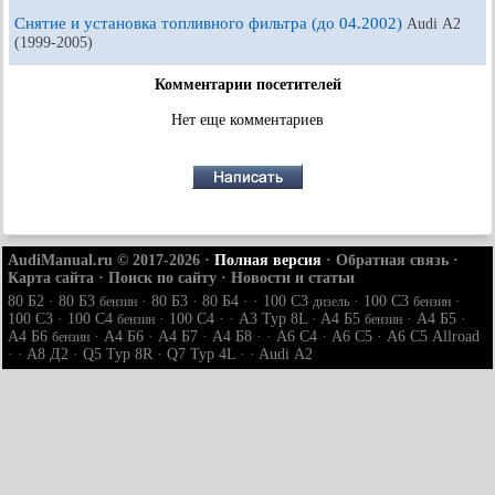
Снятие и установка топливного фильтра (до 04.2002)
Audi А2
(1999-2005)
Комментарии посетителей
Нет еще комментариев
AudiManual.ru © 2017-2026
·
Полная версия
·
Обратная связь
·
Карта сайта
·
Поиск по сайту
·
Новости и статьи
80 Б2
·
80 Б3
·
80 Б3
·
80 Б4
· ·
100 С3
·
100 С3
·
бензин
дизель
бензин
100 С3
·
100 С4
·
100 С4
· ·
A3 Typ 8L
·
A4 Б5
·
A4 Б5
·
бензин
бензин
A4 Б6
·
A4 Б6
·
A4 Б7
·
A4 Б8
· ·
A6 С4
·
A6 С5
·
A6 С5 Allroad
бензин
· ·
A8 Д2
·
Q5 Typ 8R
·
Q7 Typ 4L
· ·
Audi А2