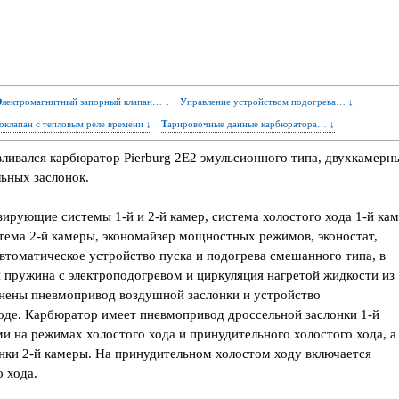
Электромагнитный запорный клапан… ↓
Управление устройством подогрева… ↓
моклапан с тепловым реле времени ↓
Тарировочные данные карбюратора… ↓
ливался карбюратор Pierburg 2Е2 эмульсионного типа, двухкамерн
ьных заслонок.
зирующие системы 1-й и 2-й камер, система холостого хода 1-й ка
стема 2-й камеры, экономайзер мощностных режимов, эконостат,
втоматическое устройство пуска и подогрева смешанного типа, в
 пружина с электроподогревом и циркуляция нагретой жидкости из
нены пневмопривод воздушной заслонки и устройство
оде. Карбюратор имеет пневмопривод дроссельной заслонки 1-й
 на режимах холостого хода и принудительного холостого хода, а
нки 2-й камеры. На принудительном холостом ходу включается
 хода.