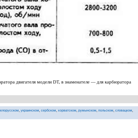
юратора двигателя модели DT, в знаменателе — для карбюратора
белорусском
,
украинском
,
сербском
,
хорватском
,
румынском
,
польском
,
словацком
,