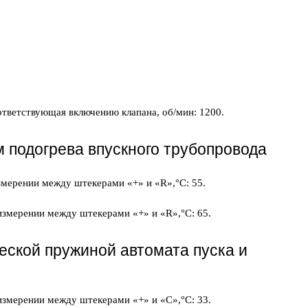
ответствующая включению клапана, об/мин: 1200.
 подогрева впускного трубопровода
змерении между штекерами «+» и «R»,°C: 55.
измерении между штекерами «+» и «R»,°C: 65.
ской пружиной автомата пуска и
измерении между штекерами «+» и «С»,°C: 33.