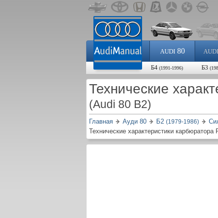
80
AUDI
AUD
Б4
Б3
(1991-1996)
(19
Технические характ
(Audi 80 B2)
Главная
Ауди 80
Б2
Си
(1979-1986)
Технические характеристики карбюратора P