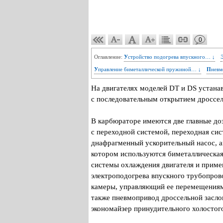
0
Оглавление:
Устройство подогрева впускного… ↓
Управление биметаллической пружиной… ↓
Пнев
На двигателях моделей DT и DS устанав
с последовательным открытием дроссел
В карбюраторе имеются две главные до
с переходной системой, переходная си
днафрагменный ускорительный насос, а
котором используются биметаллическая
системы охлаждения двигателя и приме
электроподогрева впускного трубопров
камеры, управляющий ее перемещениями
также пневмопривод дроссельной засло
экономайзер принудительного холостого