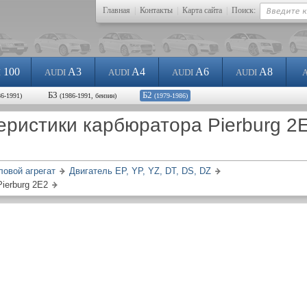
Главная
|
Контакты
|
Карта сайта
|
Поиск:
100
A3
A4
A6
A8
I
AUDI
AUDI
AUDI
AUDI
Б3
Б2
86-1991)
(1986-1991, бензин)
(1979-1986)
еристики карбюратора Pierburg 2
ловой агрегат
Двигатель EP, YP, YZ, DT, DS, DZ
ierburg 2Е2