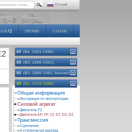
Русский
Q
AUDI
ПРОЧИЕ
СТАТЬИ
Е2
80
(B4, 1991-1996)
80
(B3, 1986-1991)
80
(B3, 1986-1991, бензин)
80
(B2, 1979-1986)
Общая информация
Инструкция по эксплуатации
Силовой агрегат
Двигатель FZ
Двигатель EP, YP, YZ, DT, DS, DZ
Трансмиссия
Сцепление
4-ступенчатая коробка