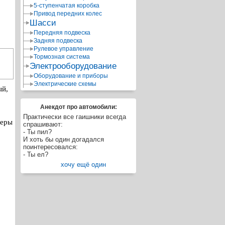
5-ступенчатая коробка
Привод передних колес
Шасси
Передняя подвеска
Задняя подвеска
Рулевое управление
Тормозная система
Электрооборудование
Оборудование и приборы
Электрические схемы
ый,
Анекдот про автомобили:
Практически все гаишники всегда
меры
спрашивают:
- Ты пил?
И хоть бы один догадался
поинтересовался:
- Ты ел?
хочу ещё один