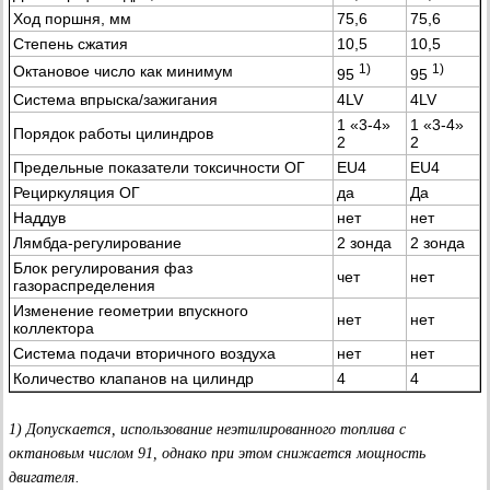
Ход поршня, мм
75,6
75,6
Степень сжатия
10,5
10,5
1)
1)
Октановое число как минимум
95
95
Система впрыска/зажигания
4LV
4LV
1 «3-4»
1 «3-4»
Порядок работы цилиндров
2
2
Предельные показатели токсичности ОГ
EU4
EU4
Рециркуляция ОГ
да
Да
Наддув
нет
нет
Лямбда-регулирование
2 зонда
2 зонда
Блок регулирования фаз
чет
нет
газораспределения
Изменение геометрии впускного
нет
нет
коллектора
Система подачи вторичного воздуха
нет
нет
Количество клапанов на цилиндр
4
4
1) Допускается, использование неэтилированного топлива с
октановым числом 91, однако при этом снижается мощность
двигателя.