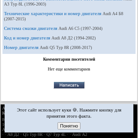
A3 Typ 8L (1996-2003)
Технические характеристики и номер двигателя
Audi A4 Б8
(2007-2015)
Система смазки двигателя
Audi A6 С5 (1997-2004)
Код и номер двигателя
Audi A8 Д2 (1994-2002)
Номер двигателя
Audi Q5 Typ 8R (2008-2017)
Комментарии посетителей
Нет еще комментариев
AudiManual.ru © 2017-2026
·
Полная версия
·
Обратная связь
·
Этот сайт использует куки 🍪. Нажмите кнопку для
Карта сайта
·
Поиск по сайту
·
Новости и статьи
принятия этого факта.
80 Б2
·
80 Б3
·
80 Б3
·
80 Б4
· ·
100 С3
·
100 С3
·
бензин
дизель
бензин
100 С3
·
100 С4
·
100 С4
· ·
A3 Typ 8L
·
A4 Б5
·
A4 Б5
·
бензин
бензин
Понятно
A4 Б6
·
A4 Б6
·
A4 Б7
·
A4 Б8
· ·
A6 С4
·
A6 С5
·
A6 С5 Allroad
бензин
· ·
A8 Д2
·
Q5 Typ 8R
·
Q7 Typ 4L
· ·
Audi А2