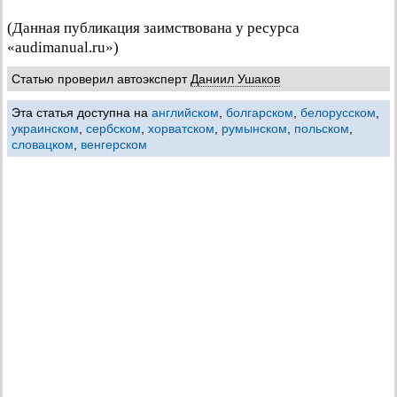
(Данная публикация заимствована у ресурса
«audimanual.ru»)
Статью проверил автоэксперт
Даниил Ушаков
Эта статья доступна на
английском
,
болгарском
,
белорусском
,
украинском
,
сербском
,
хорватском
,
румынском
,
польском
,
словацком
,
венгерском