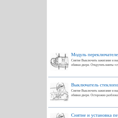
Модуль переключателе
Снятие Выключить зажигание и вы
обивки двери. Открутить винты «ст
Выключатель стеклопо
Снятие Выключить зажигание и вы
обивки двери. Осторожно разблоки
Снятие и установка п