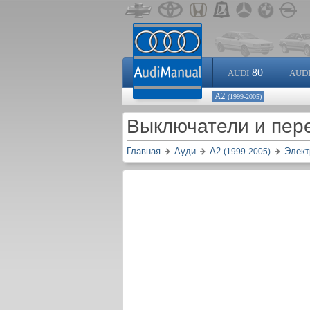
80
AUDI
AUD
А2
(1999-2005)
Выключатели и пер
Главная
Ауди
А2
Элект
(1999-2005)