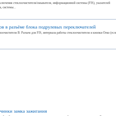
ключения стеклоочистителя/омывателя, информационной системы (FIS), указателей
, системы...
ов в разъёме блока подрулевых переключателей
оочистителя B. Разъем для FIS, интервала работы стеклоочистителя и кнопки Оеко (есл
ичинки замка зажигания