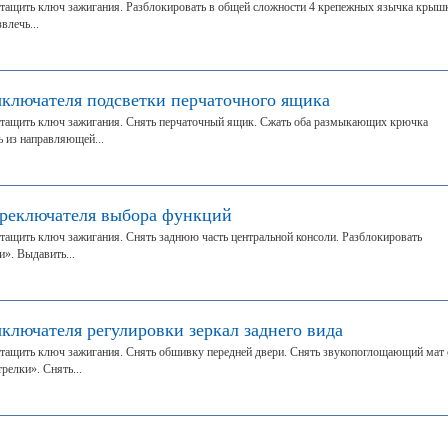
тащить ключ зажигания. Разблокировать в общей сложности 4 крепежных язычка крыш
влечь...
ыключателя подсветки перчаточного ящика
тащить ключ зажигания. Снять перчаточный ящик. Сжать оба размыкающих крючка
ь из направляющей...
ереключателя выбора функций
ащить ключ зажигания. Снять заднюю часть центральной консоли. Разблокировать
». Выдавить...
ключателя регулировки зеркал заднего вида
тащить ключ зажигания. Снять обшивку передней двери. Снять звукопоглощающий мат 
релки». Снять...