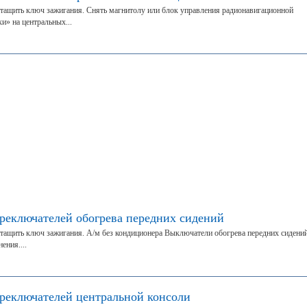
тащить ключ зажигания. Снять магнитолу или блок управления радионавигационной
и» на центральных...
ереключателей обогрева передних сидений
тащить ключ зажигания. А/м без кондиционера Выключатели обогрева передних сидени
ения....
ереключателей центральной консоли