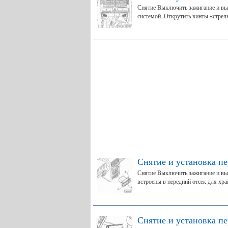
Снятие Выключить зажигание и вы
системой. Открутить винты «стрелк
Снятие и установка п
Снятие Выключить зажигание и вы
встроены в передний отсек для хран
Снятие и установка п