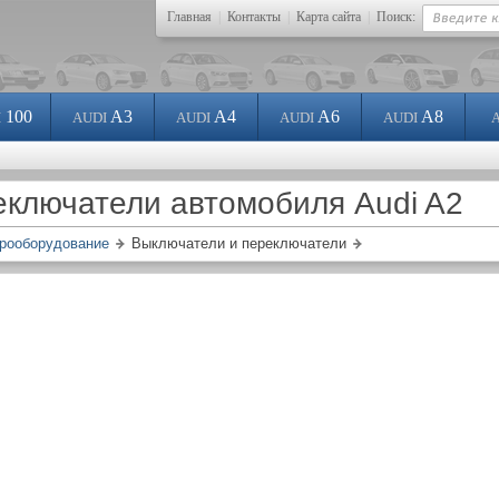
Главная
|
Контакты
|
Карта сайта
|
Поиск:
100
A3
A4
A6
A8
I
AUDI
AUDI
AUDI
AUDI
еключатели автомобиля Audi A2
рооборудование
Выключатели и переключатели