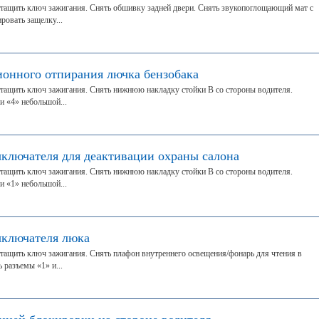
тащить ключ зажигания. Снять обшивку задней двери. Снять звукопоглощающий мат с
ровать защелку...
онного отпирания лючка бензобака
тащить ключ зажигания. Снять нижнюю накладку стойки В со стороны водителя.
 «4» небольшой...
ыключателя для деактивации охраны салона
тащить ключ зажигания. Снять нижнюю накладку стойки В со стороны водителя.
 «1» небольшой...
ыключателя люка
тащить ключ зажигания. Снять плафон внутреннего освещения/фонарь для чтения в
 разъемы «1» и...