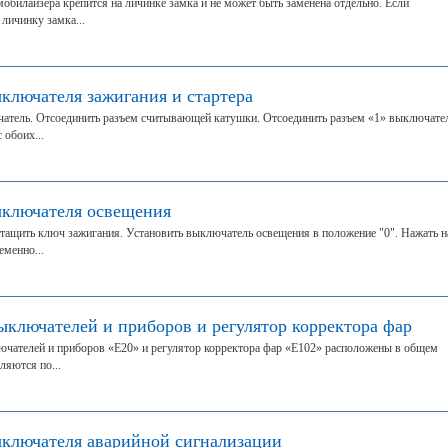
илайзера крепится на личинке замка и не может быть заменена отдельно. Если
личинку замка...
ключателя зажигания и стартера
чатель. Отсоединить разъем считывающей катушки. Отсоединить разъем «1» выключате
 обоих...
ыключателя освещения
тащить ключ зажигания. Установить выключатель освещения в положение "0". Нажать н
еменно...
ыключателей и приборов и регулятор корректора фар
ючателей и приборов «Е20» и регулятор корректора фар «Е102» расположены в общем
ляются по...
ыключателя аварийной сигнализации