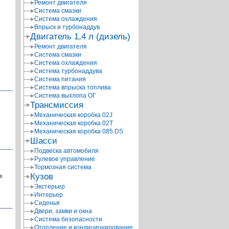
Ремонт двигателя
Система смазки
Система охлаждения
Впрыск и турбонаддув
Двигатель 1,4 л (дизель)
Ремонт двигателя
Система смазки
Система охлаждения
Система турбонаддува
Система питания
Система впрыска топлива
Система выхлопа ОГ
Трансмиссия
Механическая коробка 02J
Механическая коробка 02T
Механическая коробка 085 DS
Шасси
Подвеска автомобиля
Рулевое управление
Тормозная система
Кузов
в
Экстерьер
Интерьер
Сиденья
Двери, замки и окна
Система безопасности
Отопление и кондиционирование