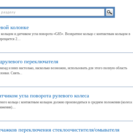
евой колонке
м кольцом и датчиком угла поворота «G85». Возвратное кольцо с контактным кольцом в
рещается 2....
одрулевого переключателя
назад и вниз настолько, насколько возможно, использовать для этого полную область
онки. Снять...
атчиком угла поворота рулевого колеса
тного кольца с контактным кольцом должно производиться в среднем положении (колеса 
жения)....
ычажков переключения стеклоочистителя/омывателя