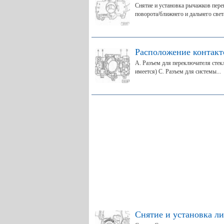
Снятие и установка рычажков пере
поворота/ближнего и дальнего света
Расположение контакт
A. Разъем для переключателя стекл
имеется) C. Разъем для системы...
Снятие и установка л