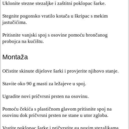
Uklonite stezne stezaljke i zaštitni poklopac šarke.
Stegnite pogonsko vratilo kotača u škripac s mekim
jastučićima.
Pritisnite vanjski spoj s osovine pomoću brončanog
probojca na kućištu.
Montaža
Očistite skinute dijelove šarki i provjerite njihovo stanje.
Stavite oko 90 g masti za ležajeve u spoj.
Ugradite novi pričvrsni prsten na osovinu.
Pomoću čekića s plastičnom glavom pritisnite spoj na
osovinu dok pričvrsni prsten ne stane u utor zgloba.
Vratite poklopac šarke i pričvrstite ga novim stezaljkama.