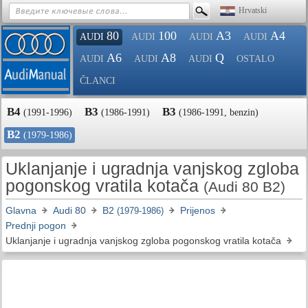
Hrvatski
80
100
A3
A4
AUDI
AUDI
AUDI
AUDI
A6
A8
Q
AUDI
AUDI
AUDI
OSTALO
ČLANCI
B4
B3
B3
(1991-1996)
(1986-1991)
(1986-1991, benzin)
B2
(1979-1986)
Uklanjanje i ugradnja vanjskog zgloba
pogonskog vratila kotača
(Audi 80 B2)
Glavna
Audi 80
B2
Prijenos
(1979-1986)
Prednji pogon
Uklanjanje i ugradnja vanjskog zgloba pogonskog vratila kotača