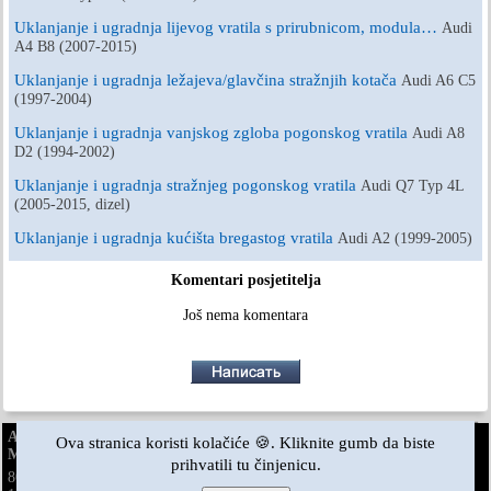
Uklanjanje i ugradnja lijevog vratila s prirubnicom, modula…
Audi
A4 B8 (2007-2015)
Uklanjanje i ugradnja ležajeva/glavčina stražnjih kotača
Audi A6 C5
(1997-2004)
Uklanjanje i ugradnja vanjskog zgloba pogonskog vratila
Audi A8
D2 (1994-2002)
Uklanjanje i ugradnja stražnjeg pogonskog vratila
Audi Q7 Typ 4L
(2005-2015, dizel)
Uklanjanje i ugradnja kućišta bregastog vratila
Audi A2 (1999-2005)
Komentari posjetitelja
Još nema komentara
AudiManual.ru © 2017-2026
·
Puna verzija
·
Povratne informacije
·
Ova stranica koristi kolačiće 🍪. Kliknite gumb da biste
Mapa stranice
·
Pretraživanje stranice
·
Vijesti i članci
prihvatili tu činjenicu.
80 B2
80 B3
80 B3
80 B4
·
100 C3
·
100 C3
·
100 C3
·
benzin
dizel
benzin