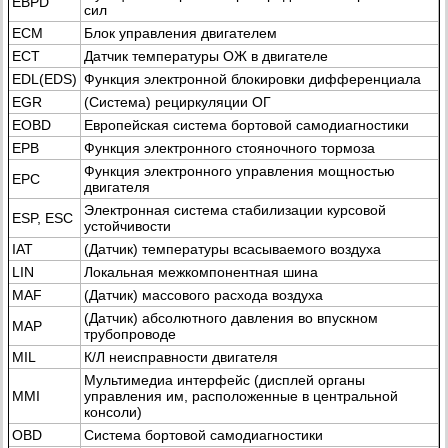
EBPD
сил
ECM
Блок управления двигателем
ECT
Датчик температуры ОЖ в двигателе
EDL(EDS)
Функция электронной блокировки дифференциала
EGR
(Система) рециркуляции ОГ
EOBD
Европейская система бортовой самодиагностики
EPB
Функция электронного стояночного тормоза
Функция электронного управления мощностью
EPC
двигателя
Электронная система стабилизации курсовой
ESP, ESC
устойчивости
IAT
(Датчик) температуры всасываемого воздуха
LIN
Локальная межкомпонентная шина
MAF
(Датчик) массового расхода воздуха
(Датчик) абсолютного давления во впускном
MAP
трубопроводе
MIL
К/Л неисправности двигателя
Мультимедиа интерфейс (дисплей органы
MMI
управления им, расположенные в центральной
консоли)
OBD
Система бортовой самодиагностики