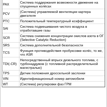
Система поддержания возможности движение на
PAX
спущенных колёсах
(Система) управляемой вентиляции картера
PCV
двигателя
PTC
Положительный температурный коэффициент
Система подмешивания чистого воздуха в
SAI
отработавшие газы
Система снижения концентрации окислов азота в ОГ
SCR
(Selective Catalytic Reduction)
SRS
Система дополнительной безопасности
Функция противодействия пробуксовке колёс, то же,
TCS
что ASR
Непосредственный впрыск дизельного топлива, с
TDI(-CR)
турбонаддувом (с топливной распределительной
магистралью)
TPS
Датчик положения дроссельной заслонки
VIN
Идентификационный номер автомобиля
WT
(Система) регулировки фаз ГРМ