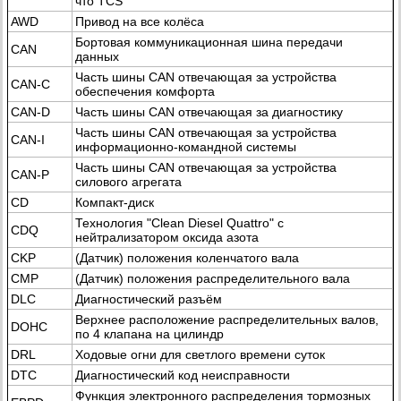
что TCS
AWD
Привод на все колёса
Бортовая коммуникационная шина передачи
CAN
данных
Часть шины CAN отвечающая за устройства
CAN-C
обеспечения комфорта
CAN-D
Часть шины CAN отвечающая за диагностику
Часть шины CAN отвечающая за устройства
CAN-I
информационно-командной системы
Часть шины CAN отвечающая за устройства
CAN-P
силового агрегата
CD
Компакт-диск
Технология "Clean Diesel Quattro" с
CDQ
нейтрализатором оксида азота
CKP
(Датчик) положения коленчатого вала
CMP
(Датчик) положения распределительного вала
DLC
Диагностический разъём
Верхнее расположение распределительных валов,
DOHC
по 4 клапана на цилиндр
DRL
Ходовые огни для светлого времени суток
DTC
Диагностический код неисправности
Функция электронного распределения тормозных