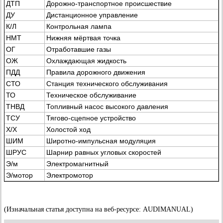
ДТП
Дорожно-транспортное происшествие
ДУ
Дистанционное управление
К/Л
Контрольная лампа
НМТ
Нижняя мёртвая точка
ОГ
Отработавшие газы
ОЖ
Охлаждающая жидкость
ПДД
Правила дорожного движения
СТО
Станция технического обслуживания
ТО
Техническое обслуживание
ТНВД
Топливный насос высокого давления
ТСУ
Тягово-сцепное устройство
Х/Х
Холостой ход
ШИМ
Широтно-импульсная модуляция
ШРУС
Шарнир равных угловых скоростей
Э/м
Электромагнитный
Э/мотор
Электромотор
(Изначальная статья доступна на веб-ресурсе: AUDIMANUAL)