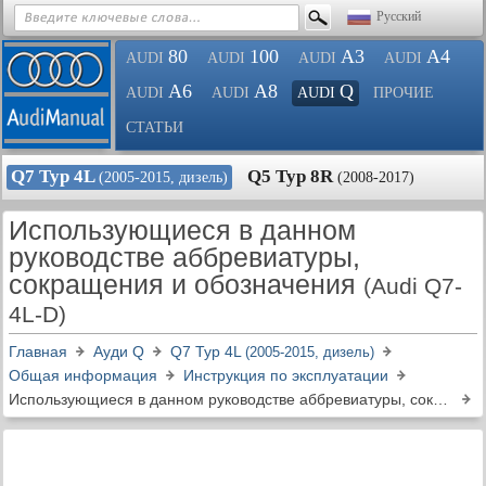
Русский
80
100
A3
A4
AUDI
AUDI
AUDI
AUDI
A6
A8
Q
AUDI
AUDI
AUDI
ПРОЧИЕ
СТАТЬИ
Q7 Typ 4L
Q5 Typ 8R
(2005-2015, дизель)
(2008-2017)
Использующиеся в данном
руководстве аббревиатуры,
сокращения и обозначения
(Audi Q7-
4L-D)
Главная
Ауди Q
Q7 Typ 4L
(2005-2015, дизель)
Общая информация
Инструкция по эксплуатации
Использующиеся в данном руководстве аббревиатуры, сокращения и обозначения