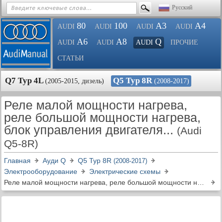
Русский
80
100
A3
A4
AUDI
AUDI
AUDI
AUDI
A6
A8
Q
AUDI
AUDI
AUDI
ПРОЧИЕ
СТАТЬИ
Q7 Typ 4L
Q5 Typ 8R
(2005-2015, дизель)
(2008-2017)
Реле малой мощности нагрева,
реле большой мощности нагрева,
блок управления двигателя...
(Audi
Q5-8R)
Главная
Ауди Q
Q5 Typ 8R
(2008-2017)
Электрооборудование
Электрические схемы
Реле малой мощности нагрева, реле большой мощности нагрева, блок управления двигателя...