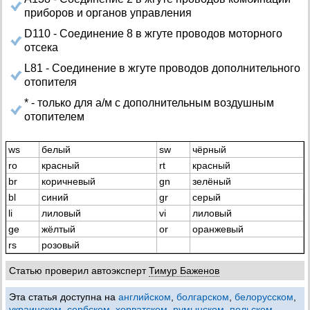
приборов и органов управления
D110 - Соединение 8 в жгуте проводов моторного
отсека
L81 - Соединение в жгуте проводов дополнительного
отопителя
* - только для а/м с дополнительным воздушным
отопителем
ws
белый
sw
чёрный
ro
красный
rt
красный
br
коричневый
gn
зелёный
bl
синий
gr
серый
li
лиловый
vi
лиловый
ge
жёлтый
or
оранжевый
rs
розовый
Статью проверил автоэксперт
Тимур Баженов
Эта статья доступна на
английском
,
болгарском
,
белорусском
,
украинском
,
сербском
,
хорватском
,
румынском
,
польском
,